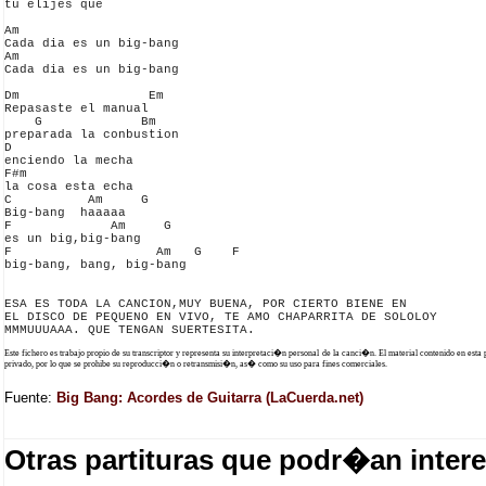
tu elijes que

Am                        

Cada dia es un big-bang

Am

Cada dia es un big-bang

Dm                 Em

Repasaste el manual

    G             Bm

preparada la conbustion

D

enciendo la mecha

F#m

la cosa esta echa

C          Am     G     

Big-bang  haaaaa

F             Am     G 

es un big,big-bang

F                   Am   G    F      

big-bang, bang, big-bang

ESA ES TODA LA CANCION,MUY BUENA, POR CIERTO BIENE EN 

EL DISCO DE PEQUENO EN VIVO, TE AMO CHAPARRITA DE SOLOLOY

Este fichero es trabajo propio de su transcriptor y representa su interpretaci�n personal de la canci�n. El material contenido en esta
privado, por lo que se prohibe su reproducci�n o retransmisi�n, as� como su uso para fines comerciales.
Fuente:
Big Bang: Acordes de Guitarra (LaCuerda.net)
Otras partituras que podr�an intere