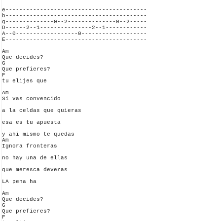
e-----------------------------------------

b-----------------------------------------

g--------------0--2--------------0--2-----

D------2--1---------------2--1------------

A--0------------------0-------------------

E-----------------------------------------

Am

Que decides?

G

Que prefieres?           

F

tu elijes que

Am

Si vas convencido

a la celdas que quieras

esa es tu apuesta

y ahi mismo te quedas

Am

Ignora fronteras

no hay una de ellas

que meresca deveras

LA pena ha

Am

Que decides?

G

Que prefieres?

F
