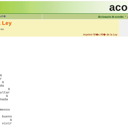
aco
·
all�
diccionario de acordes
a Ley
vas
imprimir M�s All� de la Ley
G

r

 G

da

    G

ultar

   G

nada

                                          

menos

     

 bueno

     G

 vivir 
