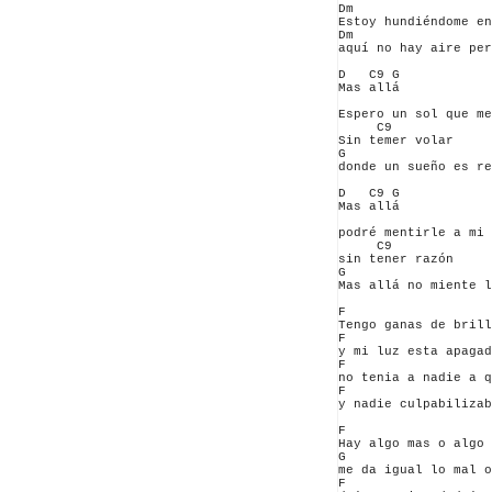
Dm                  
Estoy hundiéndome en
Dm                  
aquí no hay aire per
D   C9 G

Mas allá

                    
Espero un sol que me
     C9        

Sin temer volar

G

donde un sueño es re
D   C9 G

Mas allá

                    
podré mentirle a mi 
     C9         

sin tener razón 

G                   
Mas allá no miente l
F                   
Tengo ganas de brill
F                   
y mi luz esta apagad
F                   
no tenia a nadie a q
F                   
y nadie culpabilizab
F           

Hay algo mas o algo 
G 

me da igual lo mal o
F                   