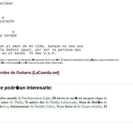
    

alidad

 D

corazón

      D  

a verdad

on al Amor de Mi Vida. Aunque no sea una 

la dedico igual, por ser la persona mas 

criptor y representa su interpretaci�n personal de la canci�n. El material contenido en esta p�gina es para exclusivo uso
ucci�n o retransmisi�n, as� como su uso para fines comerciales.
rdes de Guitarra (LaCuerda.net)
ue podr�an interesarte:
obre mundo
de Pandemonium Light
,
Mi novia se cay� en un pozo ciego
de
u amor
de Thalia
,
Te quiero dar
de Natalia Lafourcade
,
Alma de Bud�n
de
�nicos
,
Intensamente
de Sentido Unico
,
Si yo fuera el
de Grupo mojado
,
El