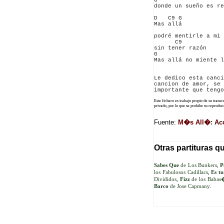
G                   
donde un sueño es re
D   C9 G

Mas allá

                    
podré mentirle a mi 
      C9      

sin tener razón 

G                   
Mas allá no miente l
Le dedico esta canci
cancion de amor, se 
Este fichero es trabajo propio de su trans
privado, por lo que se prohibe su reprod
Fuente:
M�s All�: Aco
Otras partituras q
Sabes Que
de Los Bunkers
,
P
los Fabulosos Cadillacs
,
Es t
Divididos
,
Fizz
de los Babas
Barco
de Jose Capmany
.