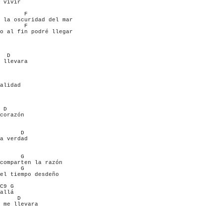
 vivir 

       F

 la oscuridad del mar

       F

o al fin podré llegar

  D                         

 llevara

alidad

 D

corazón

      D     

a verdad

      G    

comparten la razón

      G

el tiempo desdeño

C9 G

allá

     D

 me llevara 
