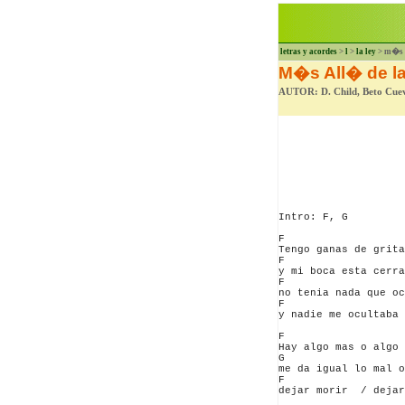
letras y acordes
>
l
>
la ley
> m�s 
M�s All� de l
AUTOR: D. Child, Beto Cue
Intro: F, G

F                   
Tengo ganas de grita
F                   
y mi boca esta cerra
F                   
no tenia nada que oc
F                   
y nadie me ocultaba 
F                   
Hay algo mas o algo 
G                   
me da igual lo mal o
F                   
dejar morir  / dejar