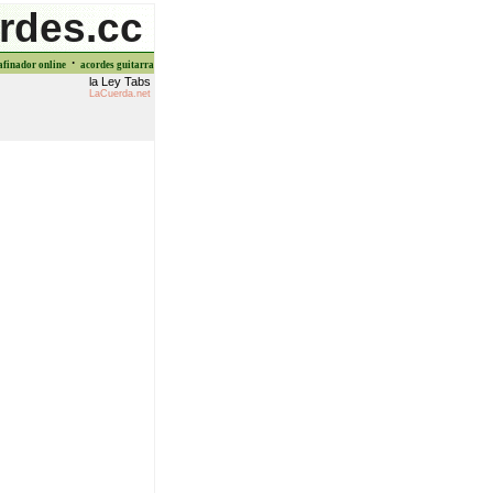
rdes.cc
·
afinador online
acordes guitarra
la Ley Tabs
LaCuerda.net