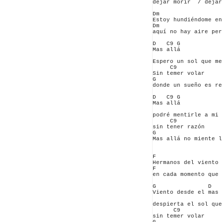
dejar morir  / dejar
Dm                  
Estoy hundiéndome en
Dm                  
aquí no hay aire per
D   C9 G

Mas allá

                    
Espero un sol que me
     C9        

Sin temer volar

G

donde un sueño es re
D   C9 G

Mas allá

                    
podré mentirle a mi 
     C9         

sin tener razón 

G                   
Mas allá no miente l
F                   
Hermanos del viento 
F                   
en cada momento que 
G               D   
Viento desde el mas 
                    
despierta el sol que
      C9       

sin temer volar
