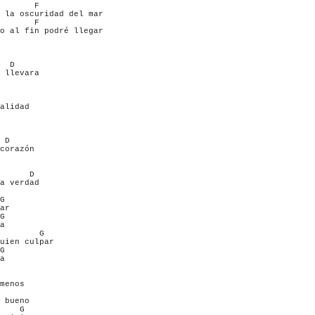
       F

 la oscuridad del mar

       F

o al fin podré llegar

  D                         

 llevara

alidad

 D

corazón

      D     

a verdad

G

ar 

G

a

        G

uien culpar

G

a

menos

 bueno

    G 
