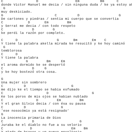
C                D                  Em          Bm      C       
donde Victor Manuel me decia / sin ninguna duda / ke ya estoy ak
 G

muy deskiciado.

G                         C          D                   G

De cartones y piedras / sentia mi cuerpo que se convertia

C            D       Em         Bm

y Serrat me decia / con todo respeto

C              D         G

ke perdi la razón por completo.

C      D                   G       Bm       Em    C             
Y tiene la palabra akella mirada ke resucitó y ke hoy caminó

 G

temblorosa

C      D

Y tiene la palabra

            G         Bm     Em

el aroma dormido ke se despertó

C              D     G

y ke hoy bostezó otra cosa.

G

Una mujer sin sombrero

C          D                      G

me dijo ke el tiempo se habia esfumado

C                     D                     G

Ke los poros de mis ojos se habian nublado

C                D         Em         Bm

Y el gran Silvio decia / con ésa su pausa

C          D                 G

'ese nosocómio ya está resignado'

G

La inocencia primaria de Dios

C              D                      G

Juraba ke el diablo no fue a su velorio

C             D                   Em    Bm
