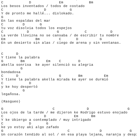
C            D             Em            Bm

Los besos inventados / todos de costado

C                   D           G

Y de pronto me hallé... dislokado.

G

En las espaldas del mar

C         D       G

tu voz disolvia todos los espejos

C           D             G            C           D

La verde llovizna no se cansaba / de escribir tu nombre

Em              Bm         C       D          G

En un desierto sin alas / ciego de arena y sin ventanas.

C      D

Y tiene la palabra

G        Bm          Em    C        D

akella sonrisa  ke ayer silenció su alegria

         G

bondadosa

C      D                   G        Bm          Em

Y tiene la palabra akella mirada ke ayer se durmió

C            D

y ke hoy despertó

          G

legañosa.

(Rasgueo)

G                       C               D                  G

Los ojos de la tarde / me dijeron ke Rodrigo estuvo enojado

C                   D             Em      Bm

Y ke Ubiergo a contemplado / muy intrigado

C            D       G

ke yo estoy aki algo zafado

G                              C              D             G

Un corazón tendido al sol / en esa playa lejana, naranja y despi