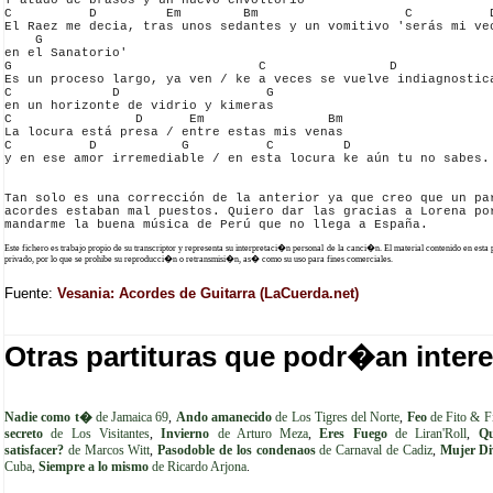
Y atado de brasos y un nuevo envoltorio

C          D         Em        Bm                   C          D
El Raez me decia, tras unos sedantes y un vomitivo 'serás mi vec
    G

en el Sanatorio'

G                                C                D             
Es un proceso largo, ya ven / ke a veces se vuelve indiagnostica
C             D                   G

en un horizonte de vidrio y kimeras

C                D      Em                Bm

La locura está presa / entre estas mis venas

C          D           G          C         D                   
y en ese amor irremediable / en esta locura ke aún tu no sabes.

Tan solo es una corrección de la anterior ya que creo que un par
acordes estaban mal puestos. Quiero dar las gracias a Lorena por
Este fichero es trabajo propio de su transcriptor y representa su interpretaci�n personal de la canci�n. El material contenido en esta
privado, por lo que se prohibe su reproducci�n o retransmisi�n, as� como su uso para fines comerciales.
Fuente:
Vesania: Acordes de Guitarra (LaCuerda.net)
Otras partituras que podr�an intere
Nadie como t�
de Jamaica 69
,
Ando amanecido
de Los Tigres del Norte
,
Feo
de Fito & Fi
secreto
de Los Visitantes
,
Invierno
de Arturo Meza
,
Eres Fuego
de Liran'Roll
,
Qu
satisfacer?
de Marcos Witt
,
Pasodoble de los condenaos
de Carnaval de Cadiz
,
Mujer Di
Cuba
,
Siempre a lo mismo
de Ricardo Arjona
.