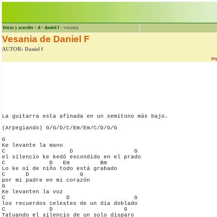
letras y acordes
>
d
>
daniel f
> vesania
Vesania de Daniel F
AUTOR: Daniel f
im
La guitarra esta afinada en un semitono más bajo.

(Arpegiando) G/G/D/C/Em/Em/C/D/G/G

G

Ke levante la mano

C                   D                  G

el silencio ke kedó escondido en el prado

C             D   Em         Bm

Lo ke oí de niño todo está grabado

C      D               G

por mi padre en mi corazón

G

Ke levanten la voz

C                  D                   G

los recuerdos celestes de un dia doblado

C             D                     G

Tatuando el silencio de un solo disparo
