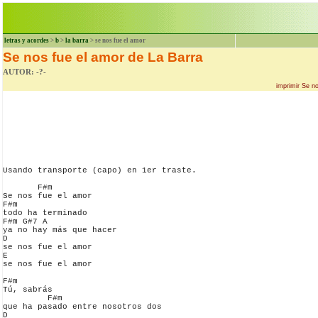
letras y acordes
>
b
>
la barra
> se nos fue el amor
Se nos fue el amor de La Barra
AUTOR: -?-
imprimir Se n
Usando transporte (capo) en 1er traste.

       F#m

Se nos fue el amor

F#m

todo ha terminado 

F#m G#7 A

ya no hay más que hacer

D

se nos fue el amor

E

se nos fue el amor

F#m

Tú, sabrás

         F#m

que ha pasado entre nosotros dos

D
