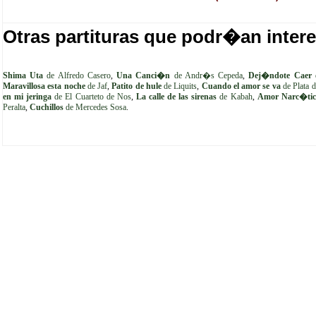
Otras partituras que podr�an intere
Shima Uta
de Alfredo Casero
,
Una Canci�n
de Andr�s Cepeda
,
Dej�ndote Caer
Maravillosa esta noche
de Jaf
,
Patito de hule
de Liquits
,
Cuando el amor se va
de Plata d
en mi jeringa
de El Cuarteto de Nos
,
La calle de las sirenas
de Kabah
,
Amor Narc�tic
Peralta
,
Cuchillos
de Mercedes Sosa
.