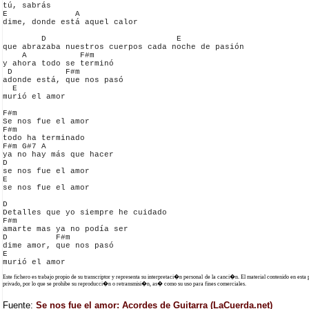
tú, sabrás

E              A

dime, donde está aquel calor

        D                           E

que abrazaba nuestros cuerpos cada noche de pasión

    A           F#m

y ahora todo se terminó

 D           F#m

adonde está, que nos pasó

  E

murió el amor

F#m

Se nos fue el amor

F#m

todo ha terminado 

F#m G#7 A

ya no hay más que hacer

D

se nos fue el amor

E

se nos fue el amor

D

Detalles que yo siempre he cuidado

F#m

amarte mas ya no podía ser

D          F#m

dime amor, que nos pasó

E

Este fichero es trabajo propio de su transcriptor y representa su interpretaci�n personal de la canci�n. El material contenido en esta
privado, por lo que se prohibe su reproducci�n o retransmisi�n, as� como su uso para fines comerciales.
Fuente:
Se nos fue el amor: Acordes de Guitarra (LaCuerda.net)