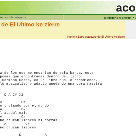
aco
·
zierre
> lobo estepario
diccionario de acordes
de El Ultimo ke zierre
imprimir Lobo estepario de El Ultimo ke zierre
a de los que me encantan de esta banda, este

poema que encontramas dentro del libro

 Hermann Hesse, es un libro que lo recomiendo.

lo musicaliso y adapto quedando una obra maestra

  D A C# X2

A         C#

o trotando por el mundo

A         C#

l abedul sale

A         C#

no cruzan liebres ni corzas

  A         C#

no cruzan liebres

         D           A
