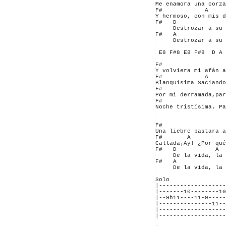
Me enamora una corza
F#            A     
Y hermoso, con mis d
F#   D              
     Destrozar a su 
F#   A              
     Destrozar a su 
 E8 F#8 E8 F#8  D A 
F#                  
Y volviera mi afán a
F#            A     
Blanquísima Saciando
F#                  
Por mi derramada,par
F#                  
Noche tristísima. Pa
F#                  
Una liebre bastara a
F#       A          
Callada¡Ay! ¿Por qué
F#   D           A

     De la vida, la 
F#   A              
     De la vida, la 
Solo

|-------------------
|-------10--------10
|--9h11----11-9-----
|---------------11--
|-------------------
|-------------------