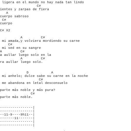
 ligera en el mundo no hay nada tan lindo

                  C#

ientes y zarpas de fiera

   A

cuerpo sabroso

 C#

cuerpo

C# X2

          A         C#

 mi amada,y volviera mordiendo su carne

    C#

 mi sed en su sangre

A         C#

a aullar luego solo en la

          A         C#

ra aullar luego solo.

             D           A

 mi anhelo; dulce sabe su carne en la noche

                   C#

 me abandona en letal desconsuelo

parte más noble y más pura?

               C#

parte más noble.

----------------|

----------------|

--11-9----9h11--|

-------11-------|

----------------|

----------------|
