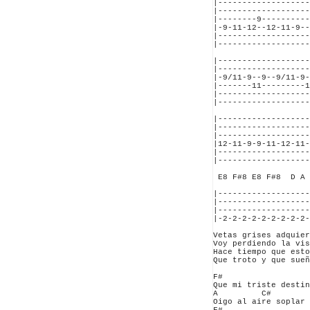
|-------------------
|-------------------
|--------9----------
|-9-11-12--12-11-9--
|-------------------
|-------------------
|-------------------
|-------------------
|-9/11-9--9--9/11-9-
|-------11---------1
|-------------------
|-------------------
|-------------------
|-------------------
|-------------------
|12-11-9-9-11-12-11-
|-------------------
|-------------------
 E8 F#8 E8 F#8  D A 
|-------------------
|-------------------
|-------------------
|-2-2-2-2-2-2-2-2-2-
Vetas grises adquier
Voy perdiendo la vis
Hace tiempo que esto
Que troto y que sueñ
F#

Que mi triste destin
A         C#        
Oigo al aire soplar 