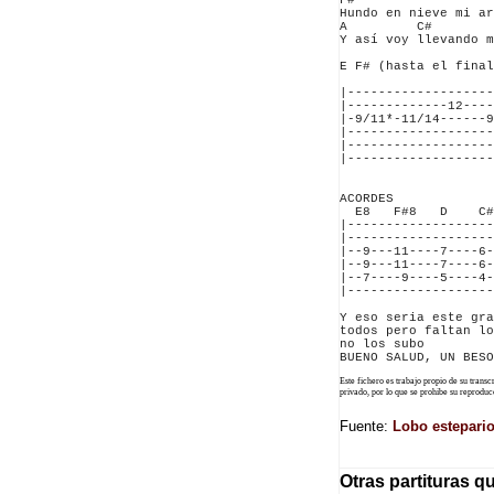
F#

Hundo en nieve mi ar
A         C#        
Y así voy llevando m
E F# (hasta el final
|-------------------
|-------------12----
|-9/11*-11/14------9
|-------------------
|-------------------
|-------------------
ACORDES

  E8   F#8   D    C#
|-------------------
|-------------------
|--9---11----7----6-
|--9---11----7----6-
|--7----9----5----4-
|-------------------
Y eso seria este gra
todos pero faltan lo
no los subo

Este fichero es trabajo propio de su trans
privado, por lo que se prohibe su reprod
Fuente:
Lobo estepario
Otras partituras q