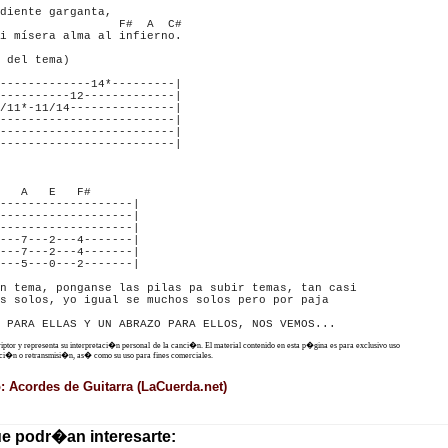
diente garganta,

                 F#  A  C#

i mísera alma al infierno.

 del tema)

-------------14*---------|

----------12-------------|

/11*-11/14---------------|

-------------------------|

-------------------------|

-------------------------|

   A   E   F#

-------------------|

-------------------|

-------------------|

---7---2---4-------|

---7---2---4-------|

---5---0---2-------|

n tema, ponganse las pilas pa subir temas, tan casi

s solos, yo igual se muchos solos pero por paja

criptor y representa su interpretaci�n personal de la canci�n. El material contenido en esta p�gina es para exclusivo uso
ucci�n o retransmisi�n, as� como su uso para fines comerciales.
: Acordes de Guitarra (LaCuerda.net)
ue podr�an interesarte: