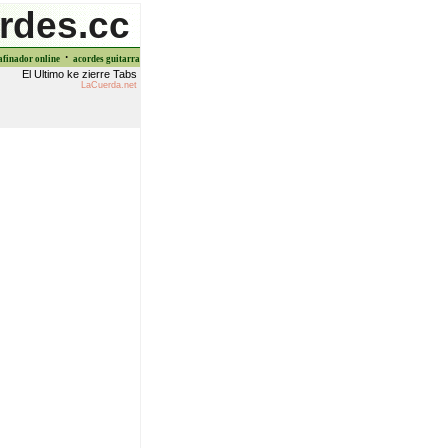
rdes.cc
·
afinador online
acordes guitarra
El Ultimo ke zierre Tabs
LaCuerda.net