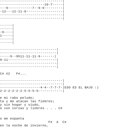
-------------------------------|

----------------------10-7-----|

---9------------7--9-9---------|

-12---12-11-9------------------|

-------------------------------|

-------------------------------|

------|

------|

-9----|

1-----|

------|

------|

----------------------------|

----------------------------|

-----9--9h11-11-11-9-------|

9-11------------------------|

----------------------------|

----------------------------|

C# X2   F#...

-------------------------------|

-------------------------------|

--------------------4-4--7-7-7-|ESO ES EL BAJO :)

2-2-2-2-2-2-5-5-5-5------------|

e mi rabo peludo;

ta y me atacan las fiebres;

y sin hogar y viudo,

o con corzas y liebres . . . C#

o me espanta

                        F#  A  C#

en la noche de invierno,
