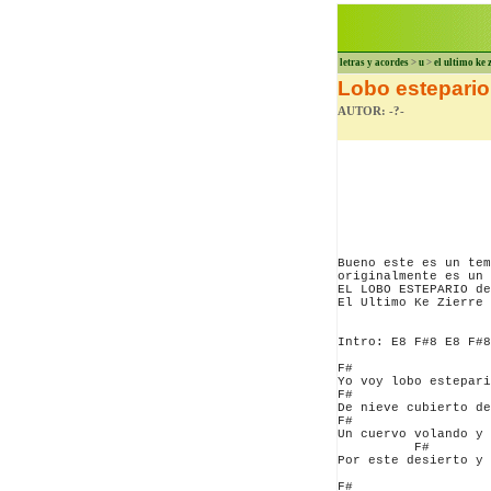
letras y acordes
>
u
>
el ultimo ke 
Lobo estepario 
AUTOR: -?-
Bueno este es un tem
originalmente es un 
EL LOBO ESTEPARIO de
El Ultimo Ke Zierre 
Intro: E8 F#8 E8 F#8
F#                  
Yo voy lobo estepari
F#                  
De nieve cubierto de
F#                  
Un cuervo volando y 
          F#        
Por este desierto y 
F#                  