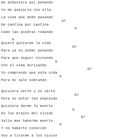
No anduviera asi penando

Yo me quejaria con ella

La vida que ando pasando

                            D7             

De cantina por cantina

                                  G          

Como las piedras rodando

     G                                  

Quiero quitarme la vida

                                 D7          

Para ya no andar penando

Para que seguir viviendo

                         G               

Con el alma durizando

                                        D7        

Yo comprendo que esta vida

                           G           

Para mi sale sobrando

Quisiera verte y no verte

                                  D7         

Pera no estar tan engreido

Quisiera darme la muerte

                                 G      

En los brazos del olvido

                                     D7       

Valia mas haberme muerto

                           G           

Y no haberte conocido

Voy a tirarme a los vivios
