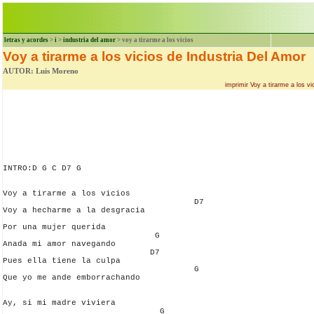
letras y acordes
>
i
>
industria del amor
> voy a tirarme a los vicios
Voy a tirarme a los vicios de Industria Del Amor
AUTOR: Luis Moreno
imprimir Voy a tirarme a los v
INTRO:D G C D7 G

Voy a tirarme a los vicios

                                       D7          

Voy a hecharme a la desgracia

Por una mujer querida

                               G              

Anada mi amor navegando

                              D7                 

Pues ella tiene la culpa

                                       G               

Que yo me ande emborrachando

Ay, si mi madre viviera

                                G             
