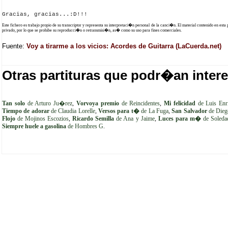
Este fichero es trabajo propio de su transcriptor y representa su interpretaci�n personal de la canci�n. El material contenido en esta
privado, por lo que se prohibe su reproducci�n o retransmisi�n, as� como su uso para fines comerciales.
Fuente:
Voy a tirarme a los vicios: Acordes de Guitarra (LaCuerda.net)
Otras partituras que podr�an intere
Tan solo
de Arturo Ju�rez
,
Vorvoya premio
de Reincidentes
,
Mi felicidad
de Luis Enr
Tiempo de adorar
de Claudia Lorelle
,
Versos para t�
de La Fuga
,
San Salvador
de Dieg
Flojo
de Mojinos Escozios
,
Ricardo Semilla
de Ana y Jaime
,
Luces para m�
de Soledad
Siempre huele a gasolina
de Hombres G
.