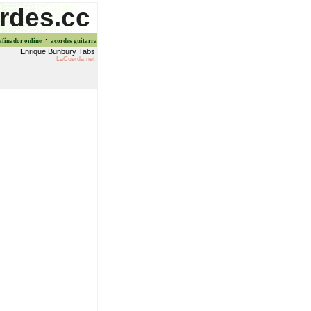
rdes.cc
·
afinador online
acordes guitarra
Enrique Bunbury Tabs
LaCuerda.net