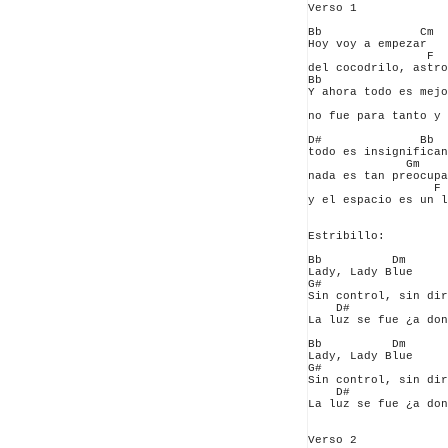
Verso 1

Bb              Cm  
Hoy voy a empezar   
                 F  
del cocodrilo, astro
Bb                  
Y ahora todo es mejo
                    
no fue para tanto y 
D#              Bb

todo es insignifican
              Gm

nada es tan preocupa
                  F 
y el espacio es un l
Estribillo:

Bb          Dm      

Lady, Lady Blue

G#

Sin control, sin dir
    D#              
La luz se fue ¿a don
Bb          Dm      

Lady, Lady Blue

G#

Sin control, sin dir
    D#              
La luz se fue ¿a don
Verso 2
