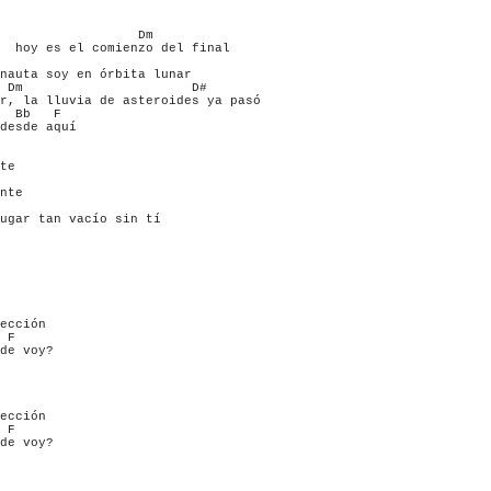
                  Dm

  hoy es el comienzo del final

    

nauta soy en órbita lunar

 Dm                      D#      

r, la lluvia de asteroides ya pasó

  Bb   F       

desde aquí 

te

nte

     

ugar tan vacío sin tí

ección

 F      

de voy?

ección

 F      

de voy?
