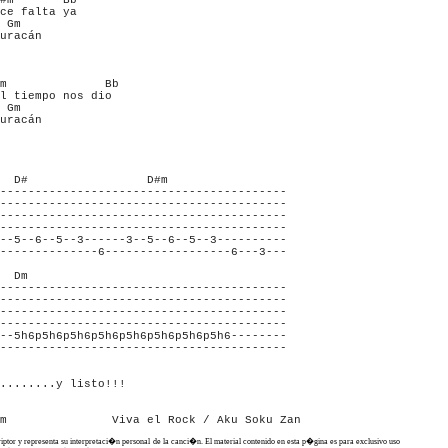
#m       Bb

ce falta ya

 Gm   

uracán

m              Bb

l tiempo nos dio

 Gm 

uracán 

  D#                 D#m

-----------------------------------------

-----------------------------------------

-----------------------------------------

-----------------------------------------

--5--6--5--3------3--5--6--5--3----------

--------------6------------------6---3---

  Dm

-----------------------------------------

-----------------------------------------

-----------------------------------------

-----------------------------------------

--5h6p5h6p5h6p5h6p5h6p5h6p5h6p5h6--------

-----------------------------------------    

........y listo!!!

criptor y representa su interpretaci�n personal de la canci�n. El material contenido en esta p�gina es para exclusivo uso