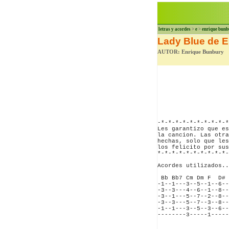
letras y acordes
>
e
>
enrique bunb
Lady Blue de 
AUTOR: Enrique Bunbury
-*-*-*-*-*-*-*-*-*-*
Les garantizo que es
la cancion. Las otra
hechas, solo que les
los felicito por sus
*-*-*-*-*-*-*-*-*-*-
Acordes utilizados..
 Bb Bb7 Cm Dm F  D# 
-1--1---3--5--1--6--
-3--3---4--6--1--8--
-3--1---5--7--2--8--
-3--3---5--7--3--8--
-1--1---3--5--3--6--
--------3-----1-----