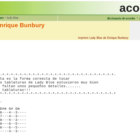
aco
·
ury
> lady blue
diccionario de acordes
Enrique Bunbury
imprimir Lady Blue de Enrique Bunbury
-*-*-*-*-*-*-*-*-*-*-*-*-*-*-*-*-*-*-*-*-*-*-*-*-*-*-

ta es la forma coreecta de tocar

s tablaturas de Lady Blue estuvieron muy bien

 faltan unos pequeños detalles.......

 tablaturas!!!

*-*-*-*-*-*-*-*-*-*-*-*-*-*-*-*-*-*-*-*-*-*-*-*-*-*-*

.

D#m G# Gm

6---4--3----

7---4--3----

8---5--3----

8---6--5----

6---6--5----

----4--3----
