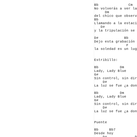
Bb              Cm

No volverás a ver la
     Dm             
del chico que observ
Bb                  
Llamando a la estaci
   D#               
y la tripulación se 
D#            Bb    
Dejo esta grabación 
               F 

la soledad es un lug
Estribillo:

Bb          Dm      

Lady, Lady Blue

G#

Sin control, sin dir
    D#              
La luz se fue ¿a don
Bb          Dm      

Lady, Lady Blue

G#

Sin control, sin dir
    D#              
La luz se fue ¿a don
Puente

Bb     Bb7

Desde hoy 
