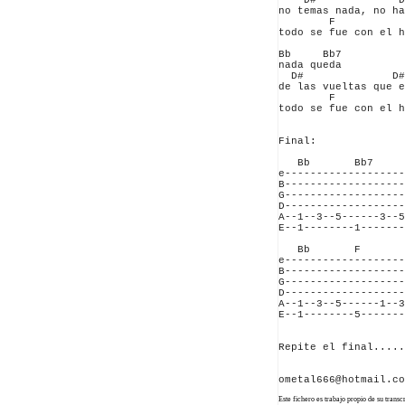
    D#             D
no temas nada, no ha
        F           
todo se fue con el h
Bb     Bb7

nada queda 

  D#              D#
de las vueltas que e
        F           
todo se fue con el h
Final:

   Bb       Bb7     
e-------------------
B-------------------
G-------------------
D-------------------
A--1--3--5------3--5
E--1--------1-------
   Bb       F       
e-------------------
B-------------------
G-------------------
D-------------------
A--1--3--5------1--3
E--1--------5-------
Repite el final.....
Este fichero es trabajo propio de su trans