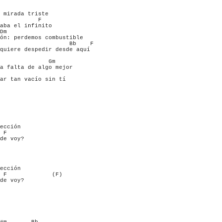
 mirada triste

           F

aba el infinito

Dm

ón: perdemos combustible 

                    Bb    F      

quiere despedir desde aquí

              Gm

a falta de algo mejor

ar tan vacío sin tí

ección

 F      

de voy?

ección

 F             (F)

de voy?
