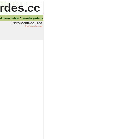
rdes.cc
·
afinador online
acordes guitarra
Piero Montaldo Tabs
LaCuerda.net