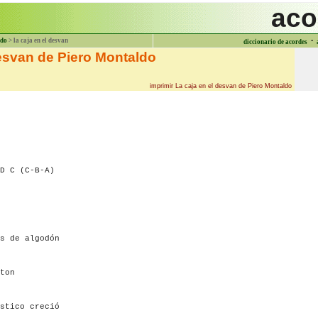
aco
·
ldo
> la caja en el desvan
diccionario de acordes
desvan de Piero Montaldo
imprimir La caja en el desvan de Piero Montaldo
D C (C-B-A) 

 

s de algodón 

ton 

stico creció 
