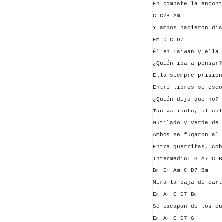
En combate la encont
C C/B Am 

Y ambos nacieron dis
Em D C D7 

Él en Taiwan y ella 
¿Quién iba a pensar?
Ella siempre prision
Entre libros se esco
¿Quién dijo que no? 

Tan valiente, el sol
Mutilado y verde de 
Ambos se fugaron al 
Entre guerritas, coh
Intermedio: G A7 C B
Bm Em Am C D7 Bm 

Mira la caja de cart
Em Am C D7 Bm 

Se escapan de los cu
Em Am C D7 G 
