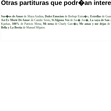
Otras partituras que podr�an intere
Sue�os de Amor
de Maya Andina
,
Dulce Emocion
de Brebaje Extra�o
,
Estrellas
de Gua
Asi Es Morir De Amor
de Camilo Sesto
,
Si Alguna Vez
de Jos� Jos�
,
La saya de San
Kjarkas
,
100%
de Patricio Mena
,
Mi nena
de Charly Garc�a
,
Me amas y me dejas
de 
Bella y La Bestia
de Manuel Mijares
.