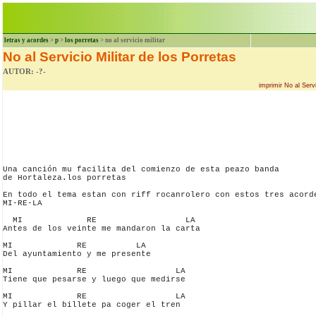
letras y acordes
>
p
>
los porretas
> no al servicio militar
No al Servicio Militar de los Porretas
AUTOR: -?-
imprimir No al Servi
Una canción mu facilita del comienzo de esta peazo banda 

de Hortaleza.los porretas

En todo el tema estan con riff rocanrolero con estos tres acorde
MI-RE-LA

  MI             RE                  LA

Antes de los veinte me mandaron la carta

MI             RE          LA

Del ayuntamiento y me presente

MI             RE                  LA

Tiene que pesarse y luego que medirse

MI             RE                  LA

Y pillar el billete pa coger el tren
