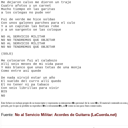
Me dejaron calvo me dieron un traje

Cuatro afotos y un carnet

Mucho tiempo en las garitas

a los colegas no pude ver

Fui de verde me hice soldao

Con unos galones parches para el culo

Y a un capitán las botas robe

y a un sargento se las coloque

NO AL SERVICIO MILITAR

NO NO TENDREMOS QUE OBJETAR

NO AL SERVICIO MILITAR

NO NO TENDREMOS QUE OBJETAR

(SOLO)

Me colocaron fui al calabozo

Allí seis meses de mi vida pase

Y más blanco que unas tetas de una monja

Como entre así quede

De nada sirvió estar un año

El sueldo del curro allí quedo

El no tener ni pa tabaco

Con seis librillas para vivir

BIS

Este fichero es trabajo propio de su transcriptor y representa su interpretaci�n personal de la canci�n. El material contenido en esta
privado, por lo que se prohibe su reproducci�n o retransmisi�n, as� como su uso para fines comerciales.
Fuente:
No al Servicio Militar: Acordes de Guitarra (LaCuerda.net)