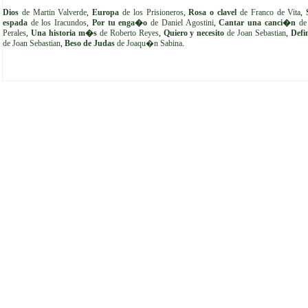
Dios
de Martin Valverde
,
Europa
de los Prisioneros
,
Rosa o clavel
de Franco de Vita
,
espada
de los Iracundos
,
Por tu enga�o
de Daniel Agostini
,
Cantar una canci�n
de
Perales
,
Una historia m�s
de Roberto Reyes
,
Quiero y necesito
de Joan Sebastian
,
Defi
de Joan Sebastian
,
Beso de Judas
de Joaqu�n Sabina
.