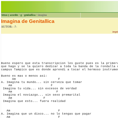
letras y acordes
>
g
>
genitallica
> imagina
Imagina de Genitallica
AUTOR: -?-
impri
Bueno espero que esta transcripcion les guste pues es la primera
que hago y se la quiero dedicar a toda la banda de la rondalla d
campus Tampico que es donde aprendi a tocar el hermoso instrumen
Bueno es mas o menos asi:

      Am                       F

A. Imagina tu mundo... sin cerveza que tomar 

    Am                     F

 Imagina tu vida... sin excesos de verdad 

    Am                        F

 Imagina el noviazgo... sin sexo premarital 

    Am                 F    

 Imagina que esto... fuera realidad 

   Am                          F

A. Imagina que un disco... no lo tengas que pagar 

   Am                          F
