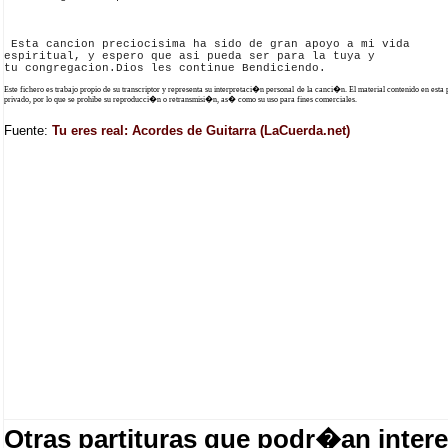
 Esta cancion preciocisima ha sido de gran apoyo a mi vida

espiritual, y espero que asi pueda ser para la tuya y         

Este fichero es trabajo propio de su transcriptor y representa su interpretaci�n personal de la canci�n. El material contenido en esta
privado, por lo que se prohibe su reproducci�n o retransmisi�n, as� como su uso para fines comerciales.
Fuente:
Tu eres real: Acordes de Guitarra (LaCuerda.net)
Otras partituras que podr�an intere