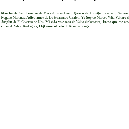
Marcha de San Lorenzo
de Mesa 4 Blues Band
,
Quiero
de Andr�s Calamaro
,
No me
Rogelio Martinez
,
Adios amor
de los Hermanos Carrion
,
Yo Soy
de Marcos Witt
,
Vakero
d
Jugolin
de El Cuarteto de Nos
,
Mi vida vale mas
de Valija diplomatica
,
Juego que me reg
enero
de Silvio Rodriguez
,
Ll�vame al cielo
de Kumbia Kings
.