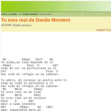
letras y acordes
>
d
>
danilo montero
> tu eres real
Tu eres real de Danilo Montero
AUTOR: Danilo montero
imprimir Tu e
 Bb         Ebmaj   Eb/F    Bb

Te alabo,mi vida depende de ti

 Ebmaj         Dsus  D        Gm7

todo mi ser se perfecciona en ti

Cm7                       Fsus  F

haz sido mi refugio en mi caminar.

Te adoro, mi corazon se postra ante ti

toda mi vida te pertenece a ti

haz sido mi refugio en mi caminar.

 Bb     Bb/D       Ebmaj

Tu eres real en mi vida

Bb      Bb/D       Emaj

tu eres real en mi corazon

Dsus    D       Gm7

amor a cada instante 

Dm7        Ebmaj     Gm   (Bb)

amor inagotable para mi
