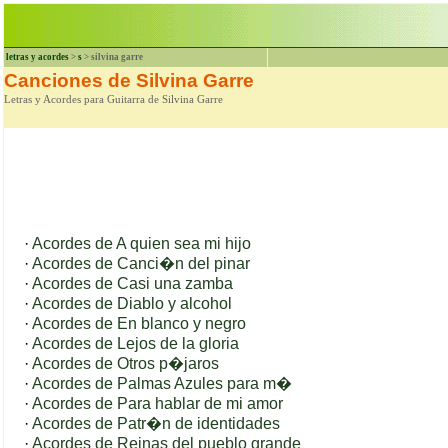
letras y acordes
>
s
> silvina garre
Canciones de Silvina Garre
Letras y Acordes para Guitarra de Silvina Garre
·
Acordes de A quien sea mi hijo
·
Acordes de Canci�n del pinar
·
Acordes de Casi una zamba
·
Acordes de Diablo y alcohol
·
Acordes de En blanco y negro
·
Acordes de Lejos de la gloria
·
Acordes de Otros p�jaros
·
Acordes de Palmas Azules para m�
·
Acordes de Para hablar de mi amor
·
Acordes de Patr�n de identidades
·
Acordes de Reinas del pueblo grande