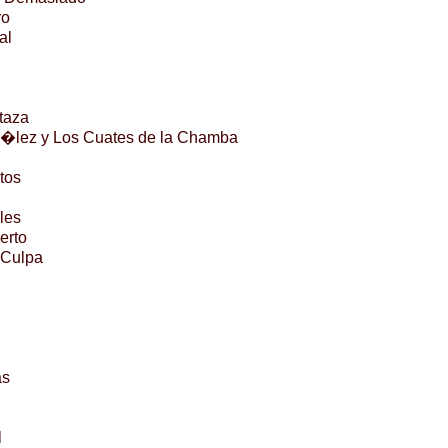
ro
al
taza
�lez y Los Cuates de la Chamba
tos
les
erto
 Culpa
as
l