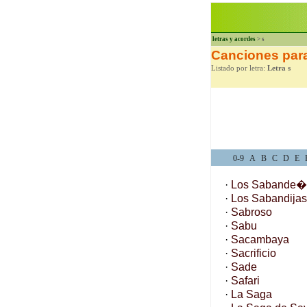
letras y acordes
> s
Canciones para
Listado por letra:
Letra s
0-9
A
B
C
D
E
·
Los Sabande�
·
Los Sabandijas
·
Sabroso
·
Sabu
·
Sacambaya
·
Sacrificio
·
Sade
·
Safari
·
La Saga