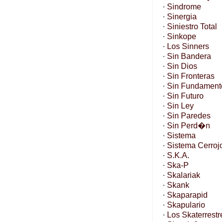
·
Sindrome
·
Sinergia
·
Siniestro Total
·
Sinkope
·
Los Sinners
·
Sin Bandera
·
Sin Dios
·
Sin Fronteras
·
Sin Fundament
·
Sin Futuro
·
Sin Ley
·
Sin Paredes
·
Sin Perd�n
·
Sistema
·
Sistema Cerroj
·
S.K.A.
·
Ska-P
·
Skalariak
·
Skank
·
Skaparapid
·
Skapulario
·
Los Skaterrestr