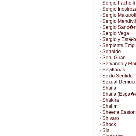
·
Sergio Fachelli
·
Sergio Inostroz
·
Sergio Makarof
·
Sergio Mendivil
·
Sergio Sanc�
·
Sergio Vega
·
Sergio y Est�b
·
Serpiente Emp
·
Serralde
·
Seru Giran
·
Servando y Flo
·
Sevillanas
·
Sexto Sentido
·
Sexual Democr
·
Shaila
·
Shaila (Espa�
·
Shakira
·
Shalim
·
Sheena Easton
·
Shivaro
·
Shock
·
Sia