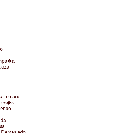
lo
ampa�a
doza
oxicomano
 Jes�s
iendo
ada
sta
s Demasiado