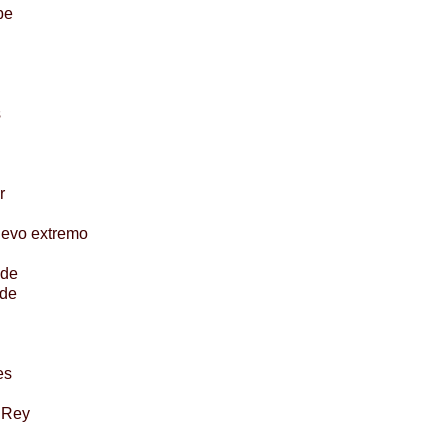
be
s
r
uevo extremo
lde
lde
es
 Rey