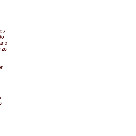
tes
to
tano
nzo
on
h
z