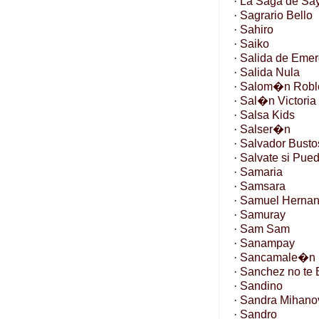
·
La Saga de Sa
·
Sagrario Bello
·
Sahiro
·
Saiko
·
Salida de Emer
·
Salida Nula
·
Salom�n Robl
·
Sal�n Victoria
·
Salsa Kids
·
Salser�n
·
Salvador Busto
·
Salvate si Pue
·
Samaria
·
Samsara
·
Samuel Herna
·
Samuray
·
Sam Sam
·
Sanampay
·
Sancamale�n
·
Sanchez no te
·
Sandino
·
Sandra Mihano
·
Sandro