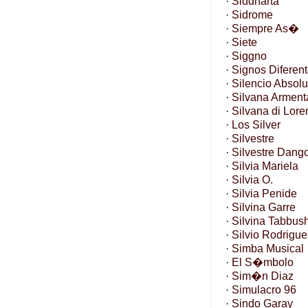
·
Siddharta
·
Sidrome
·
Siempre As�
·
Siete
·
Siggno
·
Signos Diferen
·
Silencio Absolu
·
Silvana Armen
·
Silvana di Lore
·
Los Silver
·
Silvestre
·
Silvestre Dang
·
Silvia Mariela
·
Silvia O.
·
Silvia Penide
·
Silvina Garre
·
Silvina Tabbus
·
Silvio Rodrigue
·
Simba Musical
·
El S�mbolo
·
Sim�n Diaz
·
Simulacro 96
·
Sindo Garay