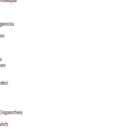
yhueque
gencia
es
s
des
ndez
 Enganches
vich