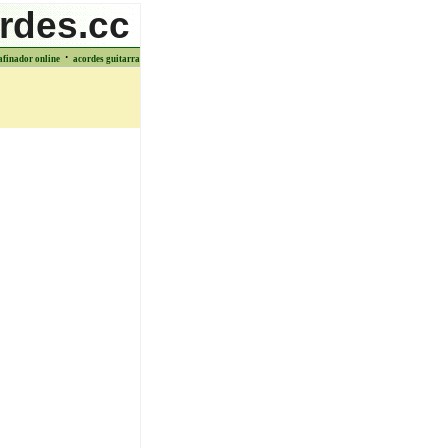
rdes.cc
·
afinador online
acordes guitarra