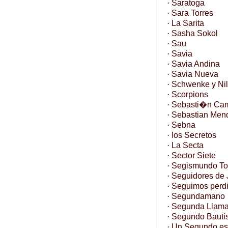
·
Saratoga
·
Sara Torres
·
La Sarita
·
Sasha Sokol
·
Sau
·
Savia
·
Savia Andina
·
Savia Nueva
·
Schwenke y Ni
·
Scorpions
·
Sebasti�n C
·
Sebastian Men
·
Sebna
·
los Secretos
·
La Secta
·
Sector Siete
·
Segismundo T
·
Seguidores de
·
Seguimos perd
·
Segundamano
·
Segunda Llam
·
Segundo Bauti
·
Un Segundo e