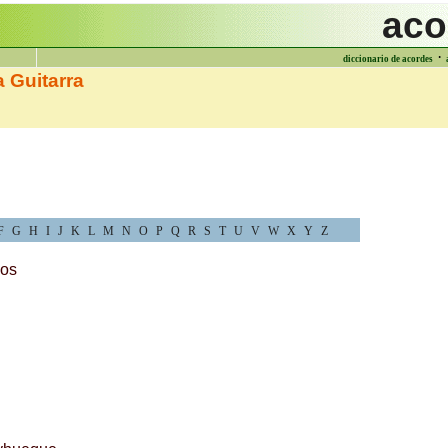
aco
·
diccionario de acordes
 Guitarra
F
G
H
I
J
K
L
M
N
O
P
Q
R
S
T
U
V
W
X
Y
Z
os