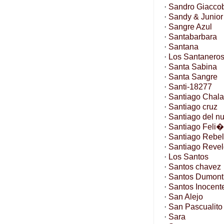
·
Sandro Giacco
·
Sandy & Junior
·
Sangre Azul
·
Santabarbara
·
Santana
·
Los Santanero
·
Santa Sabina
·
Santa Sangre
·
Santi-18277
·
Santiago Chala
·
Santiago cruz
·
Santiago del n
·
Santiago Feli�
·
Santiago Rebe
·
Santiago Reve
·
Los Santos
·
Santos chavez
·
Santos Dumont
·
Santos Inocent
·
San Alejo
·
San Pascualito
·
Sara