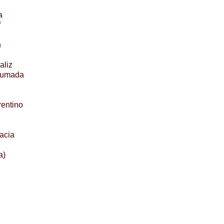
a
f
n
aliz
lumada
rentino
acia
a)