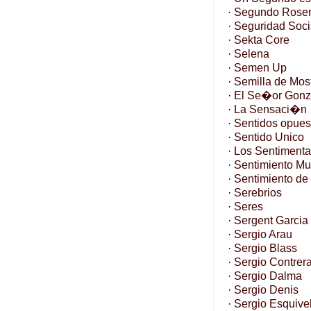
·
Segundo Rose
·
Seguridad Soci
·
Sekta Core
·
Selena
·
Semen Up
·
Semilla de Mos
·
El Se�or Gonz
·
La Sensaci�n
·
Sentidos opues
·
Sentido Unico
·
Los Sentimenta
·
Sentimiento Mu
·
Sentimiento de
·
Serebrios
·
Seres
·
Sergent Garcia
·
Sergio Arau
·
Sergio Blass
·
Sergio Contrer
·
Sergio Dalma
·
Sergio Denis
·
Sergio Esquive