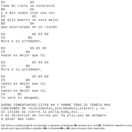
E5            G5

Todo mi cielo se oscureció

B5            E6

y a mis oidos vino una voz

E5             G5

me dijo muerto se esta mejor

B5            E6

que acorralado en un rincón.

E5             G5 E5 G5

C5           B5

Mira a tu alrededor,

E5            G5 E5 G5

C5          B5

nadie es mejor que tú.

E5             G5 E5 G5

C5          B5

Mira a tu alrededor,

E5             G5 E5 G5

C5          B5

nadie es mejor que tú,

C5          B5

nadie es mejor que tú,

C5      B5

Yo seré tu abogado.

bUENO COMENTARIOS,CITAS AH Y SOBRE TODO SI TENEIS MAS 

CANCIONES DE reincidentes,extremoduro,platero y tu,

el ultimo ke zierre.la polla,koma,etc...

A mi direccion de correo por fa plis,asi me animare 

Este fichero es trabajo propio de su transcriptor y representa su interpretaci�n personal de la canci�n. El material contenido en esta
privado, por lo que se prohibe su reproducci�n o retransmisi�n, as� como su uso para fines comerciales.