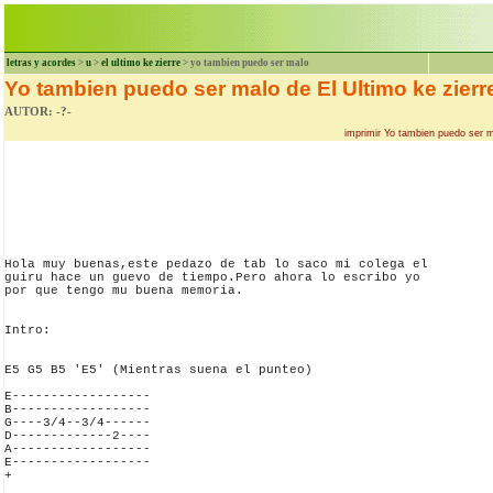
letras y acordes
>
u
>
el ultimo ke zierre
> yo tambien puedo ser malo
Yo tambien puedo ser malo de El Ultimo ke zierr
AUTOR: -?-
imprimir Yo tambien puedo ser m
Hola muy buenas,este pedazo de tab lo saco mi colega el 

guiru hace un guevo de tiempo.Pero ahora lo escribo yo 

por que tengo mu buena memoria.

Intro:

E5 G5 B5 'E5' (Mientras suena el punteo)

E------------------

B------------------

G----3/4--3/4------

D-------------2----

A------------------

E------------------

+
