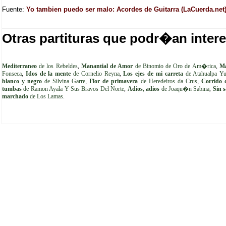
Fuente:
Yo tambien puedo ser malo: Acordes de Guitarra (LaCuerda.net
Otras partituras que podr�an intere
Mediterraneo
de los Rebeldes
,
Manantial de Amor
de Binomio de Oro de Am�rica
,
M
Fonseca
,
Idos de la mente
de Cornelio Reyna
,
Los ejes de mi carreta
de Atahualpa Yu
blanco y negro
de Silvina Garre
,
Flor de primavera
de Heredeiros da Crus
,
Corrido 
tumbas
de Ramon Ayala Y Sus Bravos Del Norte
,
Adios, adios
de Joaqu�n Sabina
,
Sin s
marchado
de Los Lamas
.