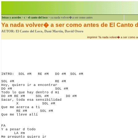
letras y acordes
>
c
>
el canto del loco
> ya nada volver� a ser como antes
Ya nada volver� a ser como antes de El Canto 
AUTOR: El Canto del Loco, Dani Martín, David Otero
imprimir Ya nada volver� a ser como a
INTRO:  SOL #M   RE #M   DO #M  SOL #M   

SOL #M                   RE #M

Hoy, quiero ir a encontrar

DO #M                    SOL #M

Todo lo que hay dentro d mi

DO #M RE #M     SOL #M        DO #M           

Sacar, toda esa sensibilidad

       X           SOL #M

Que me acerca a ti

       RE #M      SOL #M

Que me lleve allí 

FA

Y a pesar d todo

      LA #m

Me pregunto quiero ir
