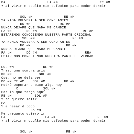
FA                    LA #m                    RE #M

Y al vivir m oculto mis defectos para poder dormir

         SOL #M               RE #M

YA NADA VOLVERA A SER COMO ANTES 

         DO #M              RE #M

NUNCA DEJARE QUE NADA ME CAMBIE

FA #M       DO #M                      RE #M

ESTAREMOS CONOCIENDO NUESTRA PARTE ORIGINAL

          SOL #M                  RE #M 

YA NUNCA VOLVERA A SER COMO ANTES 

         DO #M                 RE #M 

NUNCA DEJARE QUE NADA ME CAMBIE

FA #M       DO #M                       RE#     

ESTAREMOS CONOCIENDO NUESTRA PARTE DE VERDAD

SOL #M              RE #M

Tras, una sombra gris

DO #M             SOL #M

Que, no me deja ver

DO #M RE #M    SOL #M         DO #M           

Podré esperar q pase algo hoy

       X            SOL #M

Con lo que tengo aquí

RE #M           SOL #M

Y no quiere salir

FA

Y a pesar d todo

              LA #m

Me pregunto quiero ir

FA                   LA #m                    RE #M

Y al vivir m oculto mis defectos para poder dormir

         SOL #M                RE #M
