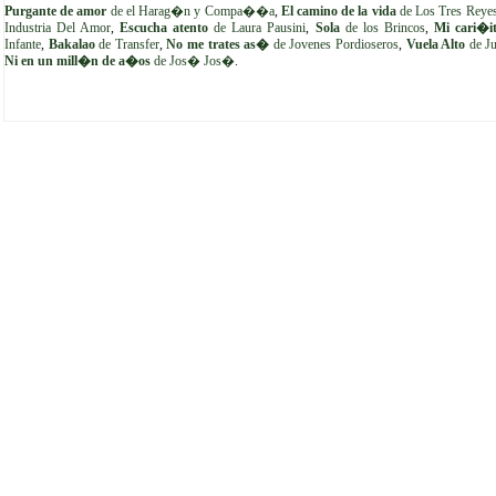
Purgante de amor
de el Harag�n y Compa��a
,
El camino de la vida
de Los Tres Reye
Industria Del Amor
,
Escucha atento
de Laura Pausini
,
Sola
de los Brincos
,
Mi cari�i
Infante
,
Bakalao
de Transfer
,
No me trates as�
de Jovenes Pordioseros
,
Vuela Alto
de Ju
Ni en un mill�n de a�os
de Jos� Jos�
.