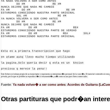
YA NADA VOLVERA A SER COMO ANTES

         DO #M                RE #M

NUNCA DEJARE QUE NADA ME CAMBIE

FA #M       DO #M                     RE #M

ESTAREMOS CONOCIENDO NUESTRA PARTE ORIGINAL

         SOL #M                  RE #M

YA NUNCA VOLVERA A SER COMO ANTES 

         DO #M                RE #M

NUNCA DEJARE QUE NADA ME CAMBIE

FA #M           DO #M                     RE#     

ESTAREMOS CONOCIENDO NUESTRA PARTE DE VERDAD

FA #M           DO #M               RE#         SOL# 

ESTAREMOS CONOCIENDO NUESTRA PARTE ORIGINAL

Esta es a primera transcripcion que hago 

en atame aunq llevo mucho tiempo utilizando

la pagina.Solo queria decir q esta es un  kncion

Este fichero es trabajo propio de su transcriptor y representa su interpretaci�n personal de la canci�n. El material contenido en esta
privado, por lo que se prohibe su reproducci�n o retransmisi�n, as� como su uso para fines comerciales.
Fuente:
Ya nada volver� a ser como antes: Acordes de Guitarra (LaCuer
Otras partituras que podr�an intere