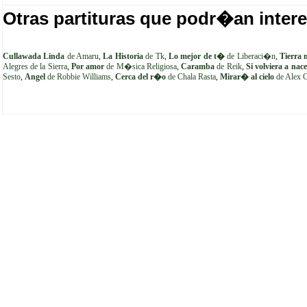
Otras partituras que podr�an intere
Cullawada Linda
de Amaru
,
La Historia
de Tk
,
Lo mejor de t�
de Liberaci�n
,
Tierra 
Alegres de la Sierra
,
Por amor
de M�sica Religiosa
,
Caramba
de Reik
,
Si volviera a nace
Sesto
,
Angel
de Robbie Williams
,
Cerca del r�o
de Chala Rasta
,
Mirar� al cielo
de Alex 