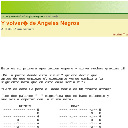
letras y acordes
>
a
>
angeles negros
> y volver�
Y volver� de Angeles Negros
AUTOR: Alain Barriere
imprimir Y 
Esta es mi primera aportacion espero y sirva muchas gracias xD

(En la parte donde esta sim-mi7 quiere decir que

antes de que empieze el siguiente verso cambia a la

siguiente nota que en este caso seria mi7)

"LA7M es como LA pero el dedo medio es un traste atras"

(los dos palitos "||" significa que se hace silencio y

vuelves a empezar con la misma nota)

         RE7DIS                    DO#7

|----|------|----|E         |----|----|----|-x--|E

|----|------|----|B         |----|----|----|-x--|B

|----|------|----|G         |----|-x--|----|-x--|G

|----|--x---|----|D         |----|----|----|-x--|D

|----|--x---|----|A         |----|-x--|----|-x--|A

|----|--x---|----|e         |----|----|----|-x--|e
