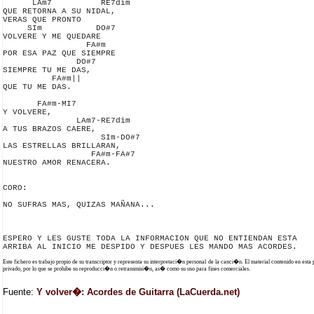
      LAm7          RE7dim

QUE RETORNA A SU NIDAL,

VERAS QUE PRONTO

     SIm           DO#7

VOLVERE Y ME QUEDARE

                 FA#m

POR ESA PAZ QUE SIEMPRE

               DO#7

SIEMPRE TU ME DAS,

          FA#m||

QUE TU ME DAS.

       FA#m-MI7

Y VOLVERE,

               LAm7-RE7dim

A TUS BRAZOS CAERE,

                    SIm-DO#7

LAS ESTRELLAS BRILLARAN,

                  FA#m-FA#7

NUESTRO AMOR RENACERA.

CORO:

NO SUFRAS MAS, QUIZAS MAÑANA...

ESPERO Y LES GUSTE TODA LA INFORMACION QUE NO ENTIENDAN ESTA

Este fichero es trabajo propio de su transcriptor y representa su interpretaci�n personal de la canci�n. El material contenido en esta
privado, por lo que se prohibe su reproducci�n o retransmisi�n, as� como su uso para fines comerciales.
Fuente:
Y volver�: Acordes de Guitarra (LaCuerda.net)