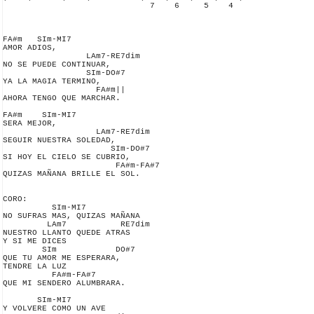
                              7    6     5    4

FA#m   SIm-MI7

AMOR ADIOS,

                 LAm7-RE7dim

NO SE PUEDE CONTINUAR,

                 SIm-DO#7

YA LA MAGIA TERMINO,

                   FA#m||

AHORA TENGO QUE MARCHAR.

FA#m    SIm-MI7

SERA MEJOR,

                   LAm7-RE7dim

SEGUIR NUESTRA SOLEDAD,

                      SIm-DO#7

SI HOY EL CIELO SE CUBRIO,

                       FA#m-FA#7

QUIZAS MAÑANA BRILLE EL SOL.

CORO:

          SIm-MI7

NO SUFRAS MAS, QUIZAS MAÑANA

         LAm7           RE7dim

NUESTRO LLANTO QUEDE ATRAS

Y SI ME DICES

        SIm            DO#7

QUE TU AMOR ME ESPERARA,

TENDRE LA LUZ

          FA#m-FA#7

QUE MI SENDERO ALUMBRARA.

       SIm-MI7

Y VOLVERE COMO UN AVE
