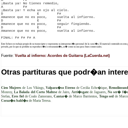
A          F#

¡Basta ya! No tienes remedio,

A          F#

¡Basta ya! Y echa un ojo al cielo.

D                 E         F#

Amanece que no es poco,     vuelta al infierno.

D                 E         F#

Amanece que no es poco,     seguir fingiendo.

D                 E         F#

Amanece que no es poco,     vuelta al infierno.

Este fichero es trabajo propio de su transcriptor y representa su interpretaci�n personal de la canci�n. El material contenido en esta
privado, por lo que se prohibe su reproducci�n o retransmisi�n, as� como su uso para fines comerciales.
Fuente:
Vuelta al infierno: Acordes de Guitarra (LaCuerda.net)
Otras partituras que podr�an intere
Cien Mujeres
de Los Vikings
,
Valpara�so Eterno
de Cecilia Eche�ique
,
Remolinean
Monroy
,
La Balada del Corto Maltese
de Jairo
,
Arri�sgate
de Jaguares
,
No ser� f�c
Stefan
,
Eres fiel
de Coalo Zamorano
,
Cantar�
de Marco Barrientos
,
Tengo sed
de Marco 
Coraz�n bald�o
de Maria Teresa
.