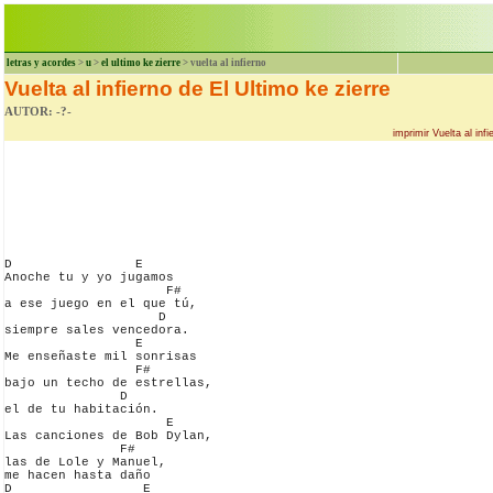
letras y acordes
>
u
>
el ultimo ke zierre
> vuelta al infierno
Vuelta al infierno de El Ultimo ke zierre
AUTOR: -?-
imprimir Vuelta al inf
D                E 

Anoche tu y yo jugamos

                     F#

a ese juego en el que tú,

                    D

siempre sales vencedora.

                 E

Me enseñaste mil sonrisas

                 F#

bajo un techo de estrellas,

               D

el de tu habitación.

                     E

Las canciones de Bob Dylan,

               F#

las de Lole y Manuel,

me hacen hasta daño

D                 E
