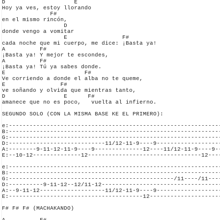
D                    E

Hoy ya ves, estoy llorando

              F#

en el mismo rincón,

                  D

donde vengo a vomitar

                  E                F# 

cada noche que mi cuerpo, me dice: ¡Basta ya!

A          F#         

¡Basta ya! Y mejor te escondes,

A          F#

¡Basta ya! Tú ya sabes donde.

E                       F#

Ve corriendo a donde el alba no te queme,

E                F#

ve soñando y olvida que mientras tanto,

D                 E      F#

amanece que no es poco,   vuelta al infierno.

SEGUNDO SOLO (CON LA MISMA BASE KE EL PRIMERO):

e:--------------------------------------------------------------
B:--------------------------------------------------------------
G:--------------------------------------------------------------
D:----------------------------11/12-11-9----9-------------------
A:--------9-11-12-11-9----9--------------12----11/12-11-9----9--
E:--10-12--------------12---------------------------------12----
e:--------------------------------------------------------------
B:--------------------------------------------------------------
G:------------------------------------------------/11----/11----
D:----------9-11-12--12/11-12-----------------------------------
A:--9-11-12-------------------11/12-11-9----9-------------------
E:---------------------------------------12---------------------
F# F# F# (MACHAKANDO)
