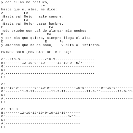
y con ellas me torturo,

                   F#

hasta que el alma, me dice:

A          F#

¡Basta ya! Mejor hazte sangre,

A          F#

¡Basta ya! Mejor pasar hambre.

E                      F#

Todo pruebo con tal de alargar mis noches

E                     F#

y por más que quiera, siempre llega el alba

D                    E      F#

y amanece que no es poco,    vuelta al infierno.

PRIMER SOLO (CON BASE DE  D E F#):

e:--/10-9------------/10-9-------------------

B:--------12-10-9--10------12-10-9--5/7------

G:-------------------------------------------

D:-------------------------------------------

A:-------------------------------------------

E:-------------------------------------------

e:--------------------------------------------------------------
B:--10-9--------9--10-9-------------10-9--------9--10-9---------
G:-------11-9-11--------11-9-11----------11-9-11--------11-9-11-
D:--------------------------------------------------------------
A:--------------------------------------------------------------
E:--------------------------------------------------------------
e:--10-9------------------------------

B:-------12-10-12-10-9-10-12-10-------

G:------------------------------9/11--

D:------------------------------------

A:------------------------------------

E:------------------------------------
