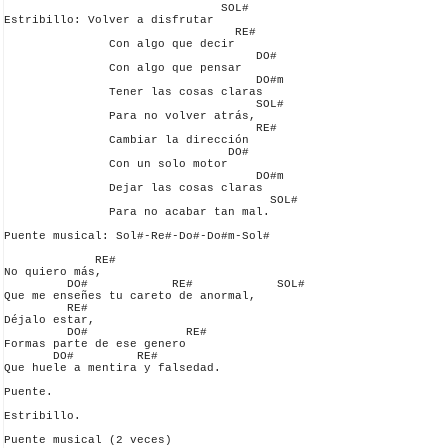
                               SOL#

Estribillo: Volver a disfrutar

                                 RE#

               Con algo que decir

                                    DO#

               Con algo que pensar

                                    DO#m

               Tener las cosas claras

                                    SOL#

               Para no volver atrás,

                                    RE#

               Cambiar la dirección

                                DO#

               Con un solo motor

                                    DO#m

               Dejar las cosas claras

                                      SOL#

               Para no acabar tan mal.

Puente musical: Sol#-Re#-Do#-Do#m-Sol#

             RE#

No quiero más,

         DO#            RE#            SOL#

Que me enseñes tu careto de anormal,

         RE#

Déjalo estar,

         DO#              RE#

Formas parte de ese genero 

       DO#         RE#

Que huele a mentira y falsedad.

Puente.

Estribillo.

Puente musical (2 veces)
