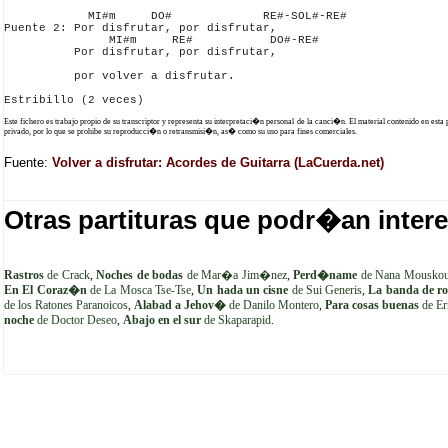
            MI#m     DO#             RE#-SOL#-RE#

Puente 2: Por disfrutar, por disfrutar,

               MI#m     RE#           DO#-RE#

          Por disfrutar, por disfrutar, 

          por volver a disfrutar.

Este fichero es trabajo propio de su transcriptor y representa su interpretaci�n personal de la canci�n. El material contenido en esta
privado, por lo que se prohibe su reproducci�n o retransmisi�n, as� como su uso para fines comerciales.
Fuente:
Volver a disfrutar: Acordes de Guitarra (LaCuerda.net)
Otras partituras que podr�an intere
Rastros
de Crack
,
Noches de bodas
de Mar�a Jim�nez
,
Perd�name
de Nana Mouskou
En El Coraz�n
de La Mosca Tse-Tse
,
Un hada un cisne
de Sui Generis
,
La banda de ro
de los Ratones Paranoicos
,
Alabad a Jehov�
de Danilo Montero
,
Para cosas buenas
de Er
noche
de Doctor Deseo
,
Abajo en el sur
de Skaparapid
.