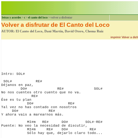
letras y acordes
>
c
>
el canto del loco
> volver a disfrutar
Volver a disfrutar de El Canto del Loco
AUTOR: El Canto del Loco, Dani Martín, David Otero, Chema Ruíz
imprimir Volver a dis
Intro: SOL#

 SOL#           RE#

Déjanos en paz,

         DO#              RE#              SOL#

No nos cuentes otro cuento que no va.

              RE#

Ése es tu plan

            DO#                RE#

Tal vez no has contado con nosotros 

     DO#              RE#

Y ahora vais a marearnos más.

            MI#m   RE#      DO#        SOL#-RE#

Puente: No veo la necesidad de discutir,

            MI#m     RE#    DO#          RE#

            Sólo hay que, dejarlo claro todo...
