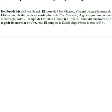
Hombre de f�
de Aleks Syntek
,
El mozo
de Pibes Chorros
,
Viva mi tristeza
de Armando 
Ella ya me olvido, yo la recuerdo ahora
de Mal Momento
,
Alguien que una vez 
Montenegro
,
Nika - Trampa de Cristal
de Operaci�n Triunfo
,
Dama del amanecer
de J
te podr�s marchar
de Ver�nica
,
El complot
de Kabah
,
Seguiremos juntos
de Nek
.