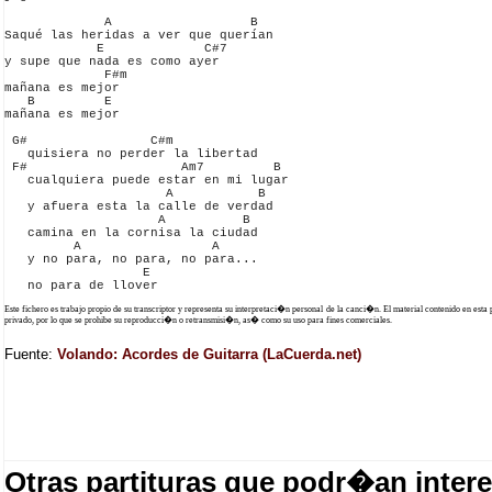
             A                  B

Saqué las heridas a ver que querían

            E             C#7 

y supe que nada es como ayer

             F#m

mañana es mejor

   B         E

mañana es mejor

 G#                C#m

   quisiera no perder la libertad

 F#                    Am7         B

   cualquiera puede estar en mi lugar

                     A           B

   y afuera esta la calle de verdad

                    A          B

   camina en la cornisa la ciudad

         A                 A

   y no para, no para, no para...

                  E

Este fichero es trabajo propio de su transcriptor y representa su interpretaci�n personal de la canci�n. El material contenido en esta
privado, por lo que se prohibe su reproducci�n o retransmisi�n, as� como su uso para fines comerciales.
Fuente:
Volando: Acordes de Guitarra (LaCuerda.net)
Otras partituras que podr�an intere