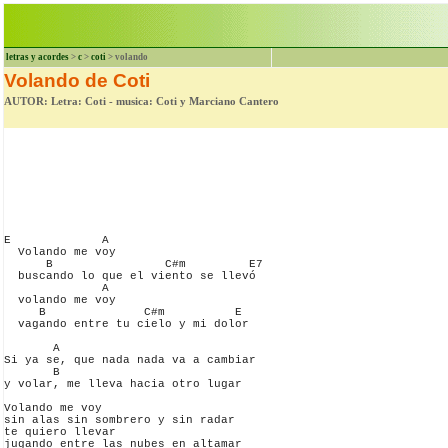
letras y acordes
>
c
>
coti
> volando
Volando de Coti
AUTOR: Letra: Coti - musica: Coti y Marciano Cantero
E             A

  Volando me voy

      B                C#m         E7

  buscando lo que el viento se llevó 

              A

  volando me voy

     B              C#m          E             

  vagando entre tu cielo y mi dolor

       A

Si ya se, que nada nada va a cambiar

       B

y volar, me lleva hacia otro lugar

Volando me voy

sin alas sin sombrero y sin radar

te quiero llevar

jugando entre las nubes en altamar
