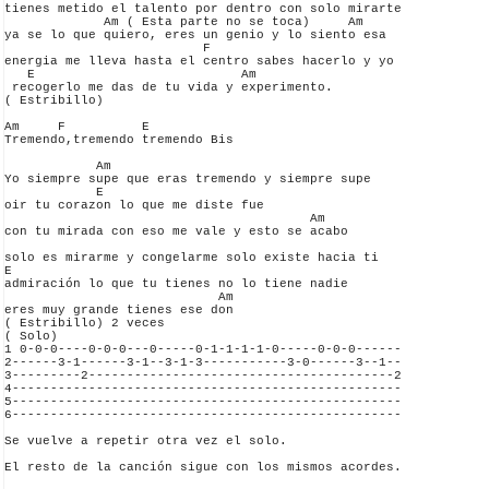
tienes metido el talento por dentro con solo mirarte

             Am ( Esta parte no se toca)     Am

ya se lo que quiero, eres un genio y lo siento esa 

                          F

energia me lleva hasta el centro sabes hacerlo y yo

   E                           Am

 recogerlo me das de tu vida y experimento.

( Estribillo)

Am     F          E

Tremendo,tremendo tremendo Bis

            Am

Yo siempre supe que eras tremendo y siempre supe 

            E

oir tu corazon lo que me diste fue

                                        Am

con tu mirada con eso me vale y esto se acabo

solo es mirarme y congelarme solo existe hacia ti 

E

admiración lo que tu tienes no lo tiene nadie 

                            Am

eres muy grande tienes ese don

( Estribillo) 2 veces

( Solo)

1 0-0-0----0-0-0---0-----0-1-1-1-1-0-----0-0-0------

2------3-1------3-1--3-1-3-----------3-0------3--1--

3---------2----------------------------------------2

4---------------------------------------------------

5---------------------------------------------------

6---------------------------------------------------

Se vuelve a repetir otra vez el solo.

El resto de la canción sigue con los mismos acordes.
