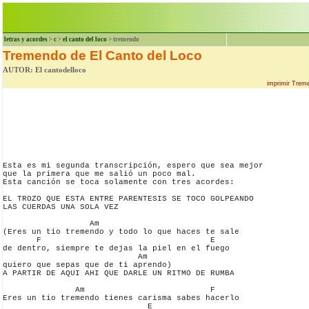
letras y acordes
>
c
>
el canto del loco
> tremendo
Tremendo de El Canto del Loco
AUTOR: El cantodelloco
imprimir Trem
Esta es mi segunda transcripción, espero que sea mejor

que la primera que me salió un poco mal.

Esta canción se toca solamente con tres acordes:

EL TROZO QUE ESTA ENTRE PARENTESIS SE TOCO GOLPEANDO

LAS CUERDAS UNA SOLA VEZ

                  Am

(Eres un tio tremendo y todo lo que haces te sale

       F                                   E

de dentro, siempre te dejas la piel en el fuego

                            Am

quiero que sepas que de ti aprendo)

A PARTIR DE AQUI AHI QUE DARLE UN RITMO DE RUMBA

               Am                          F

Eres un tio tremendo tienes carisma sabes hacerlo

                              E
