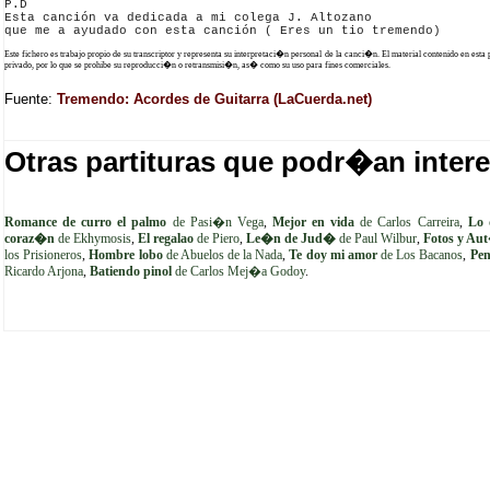
P.D

Esta canción va dedicada a mi colega J. Altozano 

Este fichero es trabajo propio de su transcriptor y representa su interpretaci�n personal de la canci�n. El material contenido en esta
privado, por lo que se prohibe su reproducci�n o retransmisi�n, as� como su uso para fines comerciales.
Fuente:
Tremendo: Acordes de Guitarra (LaCuerda.net)
Otras partituras que podr�an intere
Romance de curro el palmo
de Pasi�n Vega
,
Mejor en vida
de Carlos Carreira
,
Lo 
coraz�n
de Ekhymosis
,
El regalao
de Piero
,
Le�n de Jud�
de Paul Wilbur
,
Fotos y Au
los Prisioneros
,
Hombre lobo
de Abuelos de la Nada
,
Te doy mi amor
de Los Bacanos
,
Pen
Ricardo Arjona
,
Batiendo pinol
de Carlos Mej�a Godoy
.