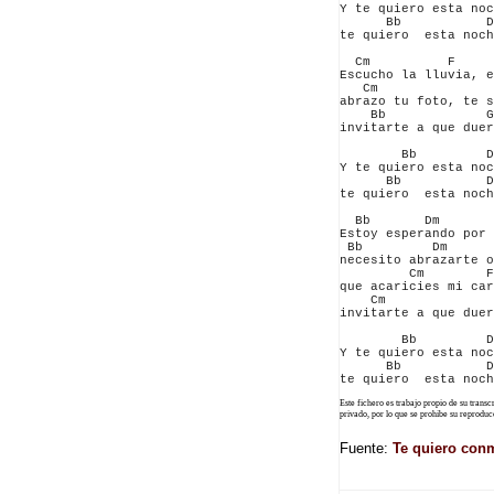
Y te quiero esta noc
      Bb           D
te quiero  esta noch
  Cm          F     
Escucho la lluvia, e
   Cm               
abrazo tu foto, te s
    Bb             G
invitarte a que duer
        Bb         D
Y te quiero esta noc
      Bb           D
te quiero  esta noch
  Bb       Dm       
Estoy esperando por 
 Bb         Dm      
necesito abrazarte o
         Cm        F
que acaricies mi car
    Cm              
invitarte a que duer
        Bb         D
Y te quiero esta noc
      Bb           D
Este fichero es trabajo propio de su trans
privado, por lo que se prohibe su reprod
Fuente:
Te quiero conm