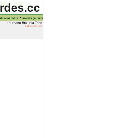
rdes.cc
·
afinador online
acordes guitarra
Laureano Brizuela Tabs
LaCuerda.net