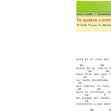
letras y acordes
>
l
>
laureano bri
Te quiero conm
AUTOR: Vessani / G. Michelli
Esta en el tono del 
  Bb          Dm    
Estoy en mi cuarto d
       Bb        Dm 
hace frío son casi l
    Cm         F    
la radio encendida, 
 Cm                 
mis libros, tu foto 
 Bb         Dm      
miro el teléfono, es
     Cm         F   
me escapo del mundo 
     Cm             
invitarte a que duer
        Bb         D