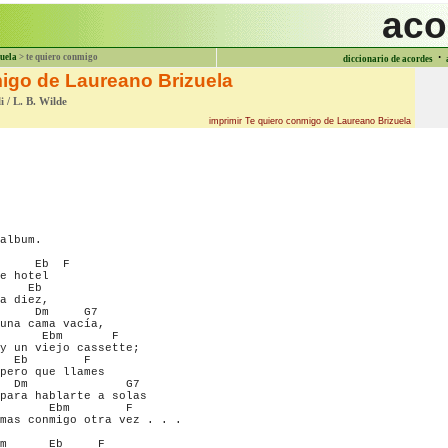
aco
·
zuela
> te quiero conmigo
diccionario de acordes
igo de Laureano Brizuela
 / L. B. Wilde
imprimir Te quiero conmigo de Laureano Brizuela
album.

     Eb  F

e hotel

    Eb

a diez,

     Dm     G7   

una cama vacía,

      Ebm       F

y un viejo cassette;

  Eb        F

pero que llames

  Dm              G7

para hablarte a solas

       Ebm        F

mas conmigo otra vez . . .

m      Eb     F
