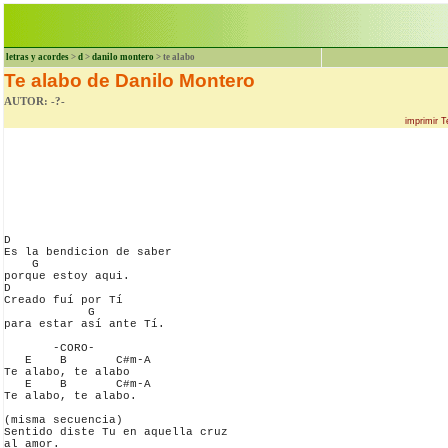
letras y acordes
>
d
>
danilo montero
> te alabo
Te alabo de Danilo Montero
AUTOR: -?-
imprimir T
D

Es la bendicion de saber 

    G

porque estoy aqui.

D

Creado fuí por Tí 

            G

para estar así ante Tí.

       -CORO-

   E    B       C#m-A

Te alabo, te alabo

   E    B       C#m-A

Te alabo, te alabo.

(misma secuencia)

Sentido diste Tu en aquella cruz 

al amor.
