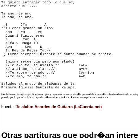
Te quiero entregar todo lo que soy

decirte que......

Te amo, te amo

Te amo, te amo.

  B      C#m        A

//Tu eres grande Oh Dios

  Abm   C#m     F#m

  Cuan infinito eres

  B       C#m  A

  Alfa y Omega Tú

  Abm      C#m    D

  El Rey de Reyes Tú.//

 (Eterno siempre Tú)*este se canta cuando se repite.

  (misma secuencia pero aumnetado)

  //Te axalto, te axalto.//         E=F#

  //Ta alabo, te alabo.//           B=C#

  //Te adoro, te adoro.//           C#m=Ebm

  //Te amo, te amo.//               A=B

Saludos al grupo de alabanza de la 

Este fichero es trabajo propio de su transcriptor y representa su interpretaci�n personal de la canci�n. El material contenido en esta
privado, por lo que se prohibe su reproducci�n o retransmisi�n, as� como su uso para fines comerciales.
Fuente:
Te alabo: Acordes de Guitarra (LaCuerda.net)
Otras partituras que podr�an intere