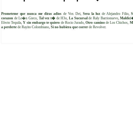
Prometeme que nunca me diras adios
de Vox Dei
,
Sera la luz
de Alejandro Filio
,
S
corazon
de Le�n Gieco
,
Tal vez t�
de H3o
,
La Sucursal
de Raly Barrionuevo
,
Maldic
Efecto Tequila
,
Y sin embargo te quiero
de Rocio Jurado
,
Otro camino
de Los Chichos
,
M
a perderte
de Rayito Colombiano
,
Si no hubiera que correr
de Revolver
.