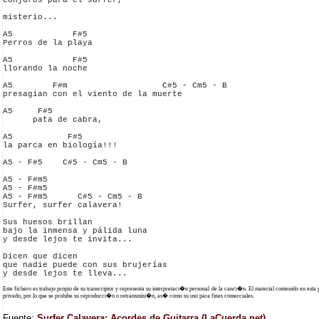
conjuros para el surfer,

misterio...

A5            F#5

Perros de la playa 

A5            F#5

llorando la noche

A5        F#m                   C#5 - Cm5 - B

presagian con el viento de la muerte 

A5     F#5  

      pata de cabra, 

A5           F#5

la parca en biología!!!

A5 - F#5    C#5 - Cm5 - B

A5 - F#m5

A5 - F#m5

A5 - F#m5      C#5 - Cm5 - B

Surfer, surfer calavera!

Sus huesos brillan

bajo la inmensa y pálida luna

y desde lejos te invita...

Dicen que dicen

que nadie puede con sus brujerías

Este fichero es trabajo propio de su transcriptor y representa su interpretaci�n personal de la canci�n. El material contenido en esta
privado, por lo que se prohibe su reproducci�n o retransmisi�n, as� como su uso para fines comerciales.
Fuente:
Surfer Calavera: Acordes de Guitarra (LaCuerda.net)