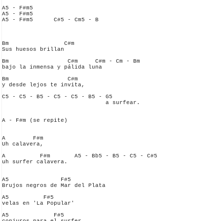
A5 - F#m5

A5 - F#m5

A5 - F#m5      C#5 - Cm5 - B

Bm                C#m

Sus huesos brillan

Bm                 C#m     C#m - Cm - Bm

bajo la inmensa y pálida luna

Bm                 C#m

y desde lejos te invita, 

C5 - C5 - B5 - C5 - C5 - B5 - G5

                              a surfear.

A - F#m (se repite)

A        F#m

Uh calavera, 

A          F#m       A5 - Bb5 - B5 - C5 - C#5

uh surfer calavera.

A5               F#5

Brujos negros de Mar del Plata

A5          F#5

velas en 'La Popular'

A5             F#5
