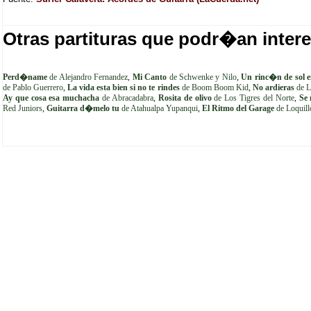
Otras partituras que podr�an intere
Perd�name
de Alejandro Fernandez
,
Mi Canto
de Schwenke y Nilo
,
Un rinc�n de sol e
de Pablo Guerrero
,
La vida esta bien si no te rindes
de Boom Boom Kid
,
No ardieras
de L
Ay que cosa esa muchacha
de Abracadabra
,
Rosita de olivo
de Los Tigres del Norte
,
Se 
Red Juniors
,
Guitarra d�melo tu
de Atahualpa Yupanqui
,
El Ritmo del Garage
de Loquill