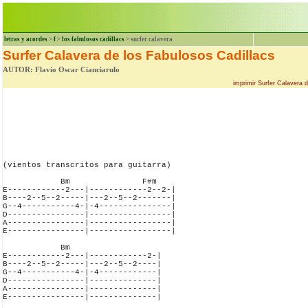
letras y acordes
>
f
>
los fabulosos cadillacs
> surfer calavera
Surfer Calavera de los Fabulosos Cadillacs
AUTOR: Flavio Oscar Cianciarulo
imprimir Surfer Calavera 
(vientos transcritos para guitarra)

            Bm               F#m

E------------2---|------------2--2-|

B----2--5--2-----|---2--5--2-------|

G--4-----------4-|-4---------------|

D----------------|-----------------|

A----------------|-----------------|

E----------------|-----------------|

            Bm               

E------------2---|------------2-|

B----2--5--2-----|---2--5--2----|

G--4-----------4-|-4------------|

D----------------|--------------|

A----------------|--------------|

E----------------|--------------|
