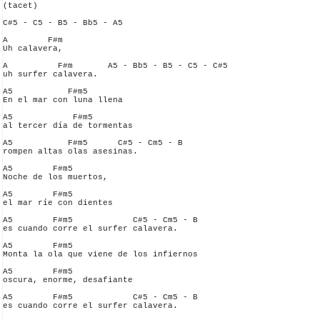
(tacet)

C#5 - C5 - B5 - Bb5 - A5

A        F#m

Uh calavera, 

A          F#m       A5 - Bb5 - B5 - C5 - C#5

uh surfer calavera.

A5           F#m5

En el mar con luna llena

A5            F#m5

al tercer día de tormentas

A5           F#m5      C#5 - Cm5 - B

rompen altas olas asesinas.

A5        F#m5

Noche de los muertos,

A5        F#m5

el mar ríe con dientes

A5        F#m5            C#5 - Cm5 - B

es cuando corre el surfer calavera.

A5        F#m5

Monta la ola que viene de los infiernos 

A5        F#m5

oscura, enorme, desafiante

A5        F#m5            C#5 - Cm5 - B

es cuando corre el surfer calavera.
