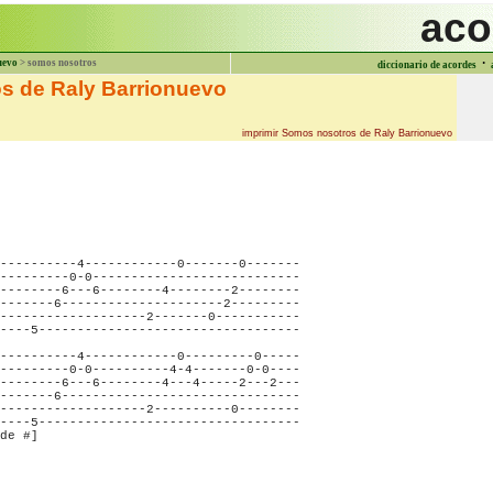
aco
·
uevo
> somos nosotros
diccionario de acordes
s de Raly Barrionuevo
imprimir Somos nosotros de Raly Barrionuevo
----------4------------0-------0-------

---------0-0---------------------------

--------6---6--------4--------2--------

-------6---------------------2---------

-------------------2-------0-----------

----5----------------------------------

----------4------------0---------0-----

---------0-0----------4-4-------0-0----

--------6---6--------4---4-----2---2---

-------6-------------------------------

-------------------2----------0--------

----5----------------------------------

de #] 
