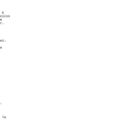
 

 E 

oicos 

m        

r.

az.

a 

 

.

 la
