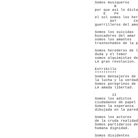
Somos musiqueros

         B  

por que asi lo dicta
    E    F#         
el sol somos los her
       G#7        C#
guerrilleros del amo
Somos los suicidas 

buscadores del amar 

somos los amantes 

trasnochados de la p
Somos herederos de l
duda y el temor 

somos alquimistas de
LA gran revolucion.

Estribillo

**********

Somos mensajeros de 

la lucha y la verdad

Somos peregrinos de 

LA amada libertad. 

        II

Somos los adictos 

ciudadanos de papel 

Somos la esperanza 

dibujada en la pared
Somos los actores 

de la cruda realidad

Somos partidarios de
humana dignidad.

Somos disidentes 
