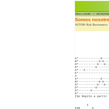
letras y acordes
>
r
>
raly barrion
Somos nosotro
AUTOR: Raly Barrionuevo
e*-------------0----
B*------------0-0---
G*-----------6---6--
D*----------6-------
A*---4--------------
E*------------------
#

e*-------------0----
B*------------0-0---
G*-----------6---6--
D*----------6-------
A*-------4----------
E*------------------
[Se Repite a partir 
       I

C#m       A 
