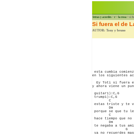
letras y acordes
>
r
>
la rosa
> si f
Si fuera el de 
AUTOR: Tony y bruno
 esta cumbia comienz
en los siguientes ac
  Ey Toti si fuera e
y ahora viene un pun
 guitar1):C,G

 trump1):C,G

        C           
 estas triste y te v
        Dm          
 porque se que tu le
        C           
 hace tiempo que no 
        Dm          
 te negaba a tus ami
                G   
 ya no recuerdes mas