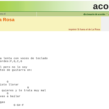
aco
·
uera el
diccionario de acordes
La Rosa
imprimir Si fuera el de La Rosa
a lenta con voces de teclado 

ordes:F,G,C,G

l pero no lo soy

teo de guitarra en:

    G

isto llorar

                G

 quieres y te trata muy mal 

    G

vas a bailar 

  

gas 

        G-G#-F

 
