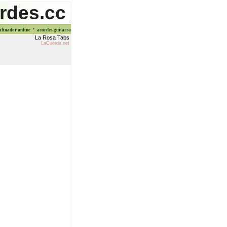
rdes.cc
·
afinador online
acordes guitarra
La Rosa Tabs
LaCuerda.net