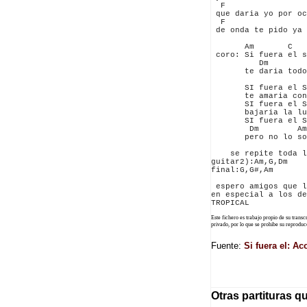
  F                 
 que daria yo por oc
  F                 
 de onda te pido ya 
       Am       C   
 coro: Si fuera el s
          Dm        
       te daria todo
       SI fuera el S
       te amaria con
       SI fuera el S
       bajaria la lu
       SI fuera el S
        Dm        Am
       pero no lo so
    se repite toda l
guitar2):Am,G,Dm

final:G,G#,Am

 espero amigos que l
en especial a los de
Este fichero es trabajo propio de su trans
privado, por lo que se prohibe su reprod
Fuente:
Si fuera el: A
Otras partituras q