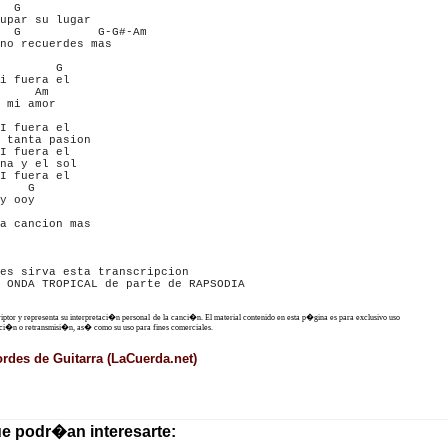
  G

upar su lugar 

  G           G-G#-Am

no recuerdes mas 

        G

i fuera el 

     Am

 mi amor 

I fuera el

 tanta pasion

I fuera el 

na y el sol 

I fuera el 

    G

y ooy

a cancion mas 

es sirva esta transcripcion 

 ONDA TROPICAL de parte de RAPSODIA

criptor y representa su interpretaci�n personal de la canci�n. El material contenido en esta p�gina es para exclusivo uso
ucci�n o retransmisi�n, as� como su uso para fines comerciales.
cordes de Guitarra (LaCuerda.net)
ue podr�an interesarte: