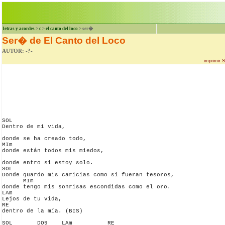
letras y acordes
>
c
>
el canto del loco
> ser�
Ser� de El Canto del Loco
AUTOR: -?-
imprimir 
SOL

Dentro de mi vida,

donde se ha creado todo,

MIm

donde están todos mis miedos,

donde entro si estoy solo.

SOL

Donde guardo mis caricias como si fueran tesoros,

      MIm

donde tengo mis sonrisas escondidas como el oro.

LAm

Lejos de tu vida,

RE

dentro de la mía. (BIS)

SOL       DO9    LAm          RE
