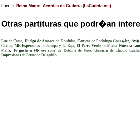
Fuente:
Reina Madre: Acordes de Guitarra (LaCuerda.net)
Otras partituras que podr�an intere
Luz
de Coma
,
Huelga de Amores
de Divididos
,
Canicas
de Rockdrigo Gonz�lez
,
Ay�
Circulo
,
Mis Espermitos
de Juampa y La Raja
,
El Perro Verde
de Marea
,
Nuestra can
Mafia
,
Te gusta a t� ese son?
de Botellita de Jerez
,
Quisiera
de Claudio Cuellar
Impresiones
de Fernando Delgadillo
.