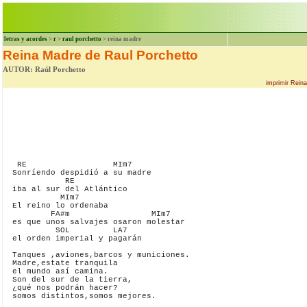
letras y acordes
>
r
>
raul porchetto
> reina madre
Reina Madre de Raul Porchetto
AUTOR: Raúl Porchetto
imprimir Rein
   RE                  MIm7

  Sonríendo despidió a su madre

             RE 

  iba al sur del Atlántico

            MIm7

  El reino lo ordenaba

          FA#m                 MIm7

  es que unos salvajes osaron molestar

           SOL         LA7

  el orden imperial y pagarán

  Tanques ,aviones,barcos y municiones.

  Madre,estate tranquila

  el mundo así camina.

  Son del sur de la tierra,

  ¿qué nos podrán hacer?

  somos distintos,somos mejores.
