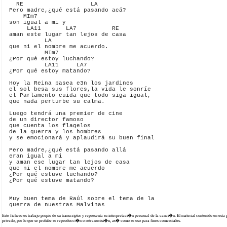
    RE                   LA

  Pero madre,¿qué está pasando acá?

      MIm7 

  son igual a mi y

       LA11       LA7          RE

  aman este lugar tan lejos de casa

            LA 

  que ni el nombre me acuerdo.

            MIm7

  ¿Por qué estoy luchando?

            LA11     LA7

  ¿Por qué estoy matando?

  Hoy la Reina pasea e3n los jardines

  el sol besa sus flores,la vida le sonríe

  el Parlamento cuida que todo siga igual,

  que nada perturbe su calma.

  Luego tendrá una premier de cine

  de un director famoso

  que cuenta los flagelos

  de la guerra y los hombres

  y se emocionará y aplaudirá su buen final

  Pero madre,¿qué está pasando allá

  eran igual a mi

  y aman ese lugar tan lejos de casa

  que ni el nombre me acuerdo

  ¿Por qué estuve luchando?

  ¿Por qué estuve matando?

  Muy buen tema de Raúl sobre el tema de la

Este fichero es trabajo propio de su transcriptor y representa su interpretaci�n personal de la canci�n. El material contenido en esta
privado, por lo que se prohibe su reproducci�n o retransmisi�n, as� como su uso para fines comerciales.