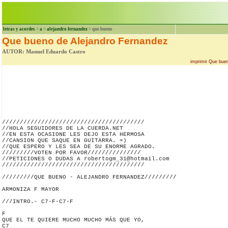
letras y acordes
>
a
>
alejandro fernandez
> que bueno
Que bueno de Alejandro Fernandez
AUTOR: Manuel Eduardo Castro
imprimir Que bue
////////////////////////////////////////

//HOLA SEGUIDORES DE LA CUERDA.NET

//EN ESTA OCASIONE LES DEJO ESTA HERMOSA

//CANSION QUE SAQUE EN GUITARRA. =)

//QUE ESPERO Y LES SEA DE SU ENORME AGRADO.

/////////VOTEN POR FAVOR///////////////

//PETICIONES O DUDAS A robertogm_31@hotmail.com

////////////////////////////////////////

/////////QUE BUENO - ALEJANDRO FERNANDEZ/////////

ARMONIZA F MAYOR

///INTRO.- C7-F-C7-F

F

QUE EL TE QUIERE MUCHO MUCHO MÁS QUE YO,

C7
