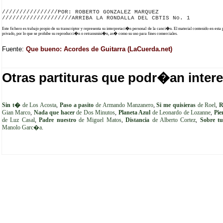
////////////////POR: ROBERTO GONZALEZ MARQUEZ

Este fichero es trabajo propio de su transcriptor y representa su interpretaci�n personal de la canci�n. El material contenido en esta
privado, por lo que se prohibe su reproducci�n o retransmisi�n, as� como su uso para fines comerciales.
Fuente:
Que bueno: Acordes de Guitarra (LaCuerda.net)
Otras partituras que podr�an intere
Sin t�
de Los Acosta
,
Paso a pasito
de Armando Manzanero
,
Si me quisieras
de Roel
,
R
Gian Marco
,
Nada que hacer
de Dos Minutos
,
Planeta Azul
de Leonardo de Lozanne
,
Pi
de Luz Casal
,
Padre nuestro
de Miguel Matos
,
Distancia
de Alberto Cortez
,
Sobre tu
Manolo Garc�a
.