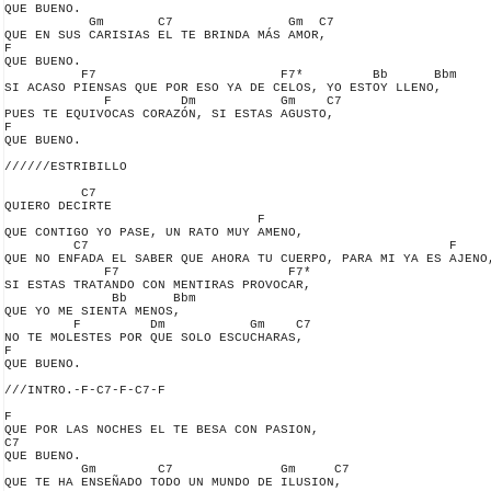
QUE BUENO.

           Gm       C7               Gm  C7

QUE EN SUS CARISIAS EL TE BRINDA MÁS AMOR,

F

QUE BUENO.

          F7                        F7*         Bb      Bbm

SI ACASO PIENSAS QUE POR ESO YA DE CELOS, YO ESTOY LLENO,

             F         Dm           Gm    C7

PUES TE EQUIVOCAS CORAZÓN, SI ESTAS AGUSTO,

F

QUE BUENO.

//////ESTRIBILLO

          C7

QUIERO DECIRTE

                                 F

QUE CONTIGO YO PASE, UN RATO MUY AMENO,

         C7                                               F

QUE NO ENFADA EL SABER QUE AHORA TU CUERPO, PARA MI YA ES AJENO,
             F7                      F7*

SI ESTAS TRATANDO CON MENTIRAS PROVOCAR,

              Bb      Bbm

QUE YO ME SIENTA MENOS,

         F         Dm           Gm    C7

NO TE MOLESTES POR QUE SOLO ESCUCHARAS,

F

QUE BUENO.

///INTRO.-F-C7-F-C7-F

F

QUE POR LAS NOCHES EL TE BESA CON PASION,

C7

QUE BUENO.

          Gm        C7              Gm     C7

QUE TE HA ENSEÑADO TODO UN MUNDO DE ILUSION,
