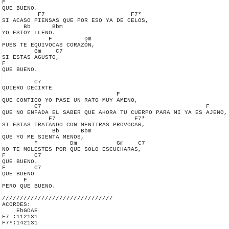
F

QUE BUENO.

          F7                        F7*

SI ACASO PIENSAS QUE POR ESO YA DE CELOS,

      Bb      Bbm

YO ESTOY LLENO.

             F         Dm

PUES TE EQUIVOCAS CORAZÓN,

         Gm    C7

SI ESTAS AGUSTO,

F

QUE BUENO.

         C7

QUIERO DECIRTE

                                F

QUE CONTIGO YO PASE UN RATO MUY AMENO,

         C7                                              F

QUE NO ENFADA EL SABER QUE AHORA TU CUERPO PARA MI YA ES AJENO,

             F7                      F7*

SI ESTAS TRATANDO CON MENTIRAS PROVOCAR,

              Bb      Bbm

QUE YO ME SIENTA MENOS,

         F         Dm           Gm    C7

NO TE MOLESTES POR QUE SOLO ESCUCHARAS,

F        C7

QUE BUENO.

F        C7

QUE BUENO

      F

PERO QUE BUENO.

///////////////////////////////

ACORDES:

    EbGDAE

F7 :112131

F7*:142131
