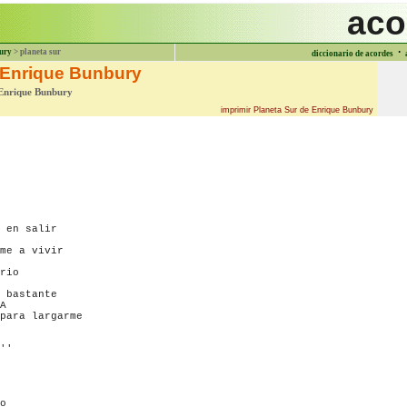
aco
·
ury
> planeta sur
diccionario de acordes
 Enrique Bunbury
Enrique Bunbury
imprimir Planeta Sur de Enrique Bunbury
 en salir

me a vivir

rio

 bastante

A

para largarme

''

o
