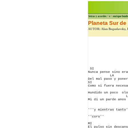
letras y acordes
>
e
>
enrique bunb
Planeta Sur de
AUTOR: Alan Boguslavsky, 
 SI

Nunca pense sino era
           LA

Del mal paso y poner
SI

Como si fuera necesa
Hundido un poco  olo
                   L
Mi di un parde anos 
'''y mientras tanto'
''coro''

MI   

El pulso sin descans