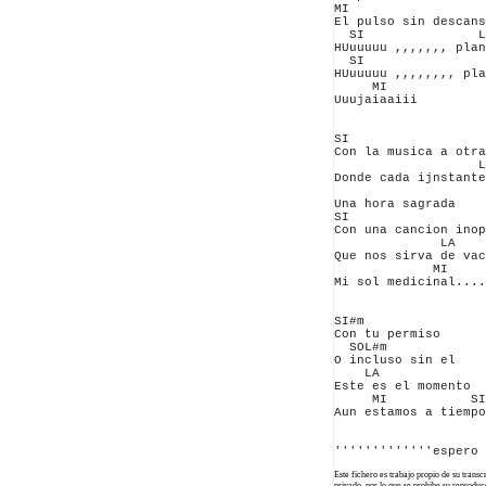
MI

El pulso sin descans
  SI               L
HUuuuuu ,,,,,,, plan
  SI                
HUuuuuu ,,,,,,,, pla
     MI

Uuujaiaaiii

SI

Con la musica a otra
                   L
Donde cada ijnstante
Una hora sagrada

SI

Con una cancion inop
              LA

Que nos sirva de vac
             MI

Mi sol medicinal....
SI#m

Con tu permiso

  SOL#m

O incluso sin el 

    LA

Este es el momento

     MI           SI

Aun estamos a tiempo
Este fichero es trabajo propio de su trans
privado, por lo que se prohibe su reprod