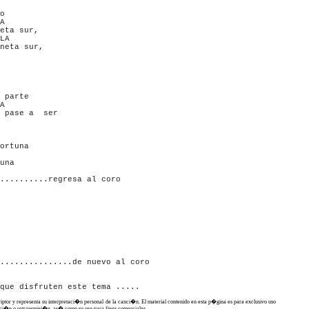
o

A

eta sur,

LA

neta sur,

 parte

A

 pase a  ser

ortuna

una

..........regresa al coro

...............de nuevo al coro  

criptor y representa su interpretaci�n personal de la canci�n. El material contenido en esta p�gina es para exclusivo uso
ucci�n o retransmisi�n, as� como su uso para fines comerciales.