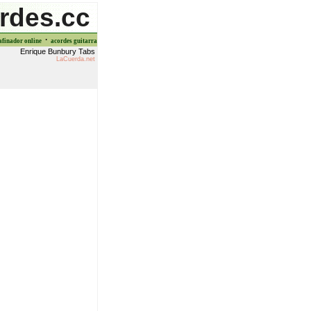
rdes.cc
·
afinador online
acordes guitarra
Enrique Bunbury Tabs
LaCuerda.net