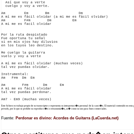
  Así que voy a verte

  cuelgo y voy a verte.

Am         Em        Bm              Dm

A mí me es fácil olvidar (a mi me es fácil olvidar)

Am         F#m        Dm          Em

A mi me es facil olvidar

Por la ruta despistado

Fue oportuna tu señal

si en mis ojos hay diluvios

en los tuyos leo destino.

Me cuelgo la guitarra

vuelo y voy a verte

A mí me es fácil olvidar (muchas veces)

tal vez puedas olvidar.

Instrumental:

Am   F#m  Dm  Em

Am        F#m       Dm      Em

A mi me es fácil olvidar

tal vez puedas perdonar.

Este fichero es trabajo propio de su transcriptor y representa su interpretaci�n personal de la canci�n. El material contenido en esta
privado, por lo que se prohibe su reproducci�n o retransmisi�n, as� como su uso para fines comerciales.
Fuente:
Perdonar es divino: Acordes de Guitarra (LaCuerda.net)