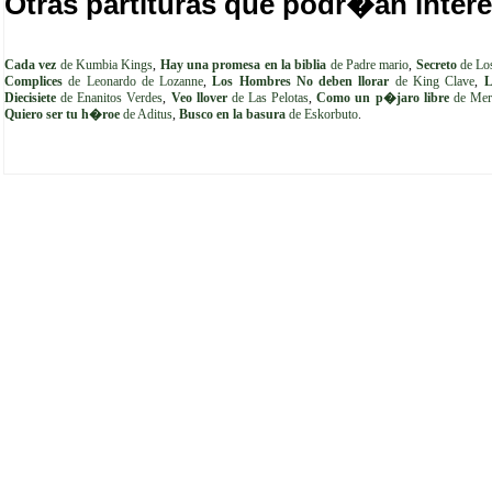
Otras partituras que podr�an intere
Cada vez
de Kumbia Kings
,
Hay una promesa en la biblia
de Padre mario
,
Secreto
de Los
Complices
de Leonardo de Lozanne
,
Los Hombres No deben llorar
de King Clave
,
L
Diecisiete
de Enanitos Verdes
,
Veo llover
de Las Pelotas
,
Como un p�jaro libre
de Mer
Quiero ser tu h�roe
de Aditus
,
Busco en la basura
de Eskorbuto
.