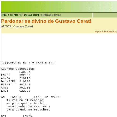
letras y acordes
>
g
>
gustavo cerati
> perdonar es divino
Perdonar es divino de Gustavo Cerati
AUTOR: Gustavo Cerati
imprimir Perdonar e
¡¡¡¡CAPO EN EL 4TO TRASTE !!!!

Acordes especiales:

          EADGBe

Em/G:     3x2000

Am/F#:    2x0210

Dsus2/F#: 2x0230

F#7/6:    242342

Am7:      x02213

Em9:      022002

Am    Am/F#       Em/G  Dsus2/F#

   Tu voz en el mensaje

   me pide que te hable

   pero puede que sea tarde

   para cuando me escuches.

C#m         F#7/6
