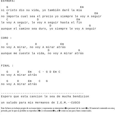
ESTROFA:

   G                                        Em

si cristo dio su vida, yo también daré la mia

   G                                                Em

no importa cual sea el precio yo siempre le voy A seguir

   C                D                     Em

le voy A seguir, le voy A seguir hasta el fin

          C                D                     G

aunque el camino sea duro, yo siempre le voy A seguir

CORO :

   C               D             Em

no voy A mirar, no voy A mirar atrás

          C               D                G

aunque me cueste la vida, no voy A mirar atrás

FINAL :

   G     D     Em    C - G D Em C

no voy A mirar atrás

   G     D     Em    C   G

no voy A mirar atrás

----------------------------------------------

Espero que esta cancion le sea de mucha bendicion 

Este fichero es trabajo propio de su transcriptor y representa su interpretaci�n personal de la canci�n. El material contenido en esta
privado, por lo que se prohibe su reproducci�n o retransmisi�n, as� como su uso para fines comerciales.