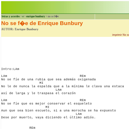
letras y acordes
>
e
>
enrique bunbury
> no se f�e
No se f�e de Enrique Bunbury
AUTOR: Enrique Bunbury
imprimir No s
Intro:LAm

LAm                                    REm

No se fíe de una rubia que sea además oxigenada

                   MI

No le de nunca la espalda que a la mínima le clava una estaca 

                           LAm

así de larga y le traspasa el corazón

LAm                                    REm

No se fíe que es mejor conservar el esqueleto

                      MI

Aun que sea bien escueto, si a una morocha se ha expuesto

                                     LAm

Dese por muerto, vaya diciendo el último adiós.

              REm
