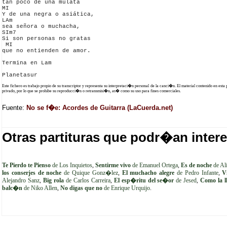
tan poco de una mulata

MI

Y de una negra o asiática, 

LAm

sea señora o muchacha, 

SIm7

Si son personas no gratas 

 MI

que no entienden de amor.

Termina en Lam

Este fichero es trabajo propio de su transcriptor y representa su interpretaci�n personal de la canci�n. El material contenido en esta
privado, por lo que se prohibe su reproducci�n o retransmisi�n, as� como su uso para fines comerciales.
Fuente:
No se f�e: Acordes de Guitarra (LaCuerda.net)
Otras partituras que podr�an intere
Te Pierdo te Pienso
de Los Inquietos
,
Sentirme vivo
de Emanuel Ortega
,
Es de noche
de Al
los conserjes de noche
de Quique Gonz�lez
,
El muchacho alegre
de Pedro Infante
,
V
Alejandro Sanz
,
Big rola
de Carlos Carreira
,
El esp�ritu del se�or
de Jesed
,
Como la l
balc�n
de Niko Allen
,
No digas que no
de Enrique Urquijo
.