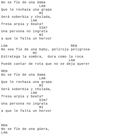
No se fíe de una dama

                  LAm

Que le rechaza una grapa

                  MI

Será soberbia y chulada, 

              LAm

fresa arpia y beata?

                  SIm7

Una persona no ingrata 

                  MI

a que le falta un hervor

LAm                              REm

No sea fíe de una baby, peliroja peligrosa 

               MI

Estratega la sombra,  dura como la roca

                                LAm

Puede cantar de rota que no se deja querer 

REm

No se fíe de una dama

                  LAm

Que le rechaza una grapa

                  MI

Será soberbia y chulada, 

              LAm

fresa arpia y beata?

                  SIm7

Una persona no ingrata 

                  MI

a que le falta un hervor

REm

No se fíe de una güera, 

LAm
