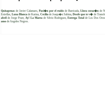
Quitapenas
de Javier Calamaro
,
Pasi�n por el ruido
de Barricada
,
Llora coraz�n
de N
Estrellas
,
Luna Blanca
de Karina
,
Cecilia
de Joaqu�n Sabina
,
Desde que te v�
de Transf
abril
de Jorge Peart
,
Ay! La Marea
de Silvio Rodriguez
,
Entrega Total
de Los Dos Oros
amo
de Angeles Negros
.