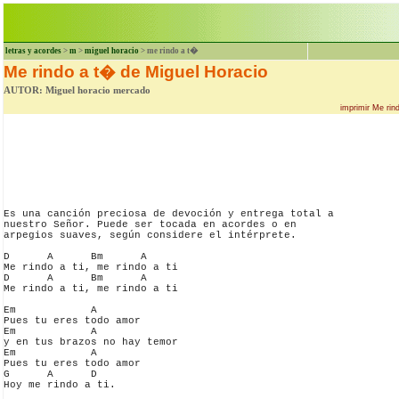
letras y acordes
>
m
>
miguel horacio
> me rindo a t�
Me rindo a t� de Miguel Horacio
AUTOR: Miguel horacio mercado
imprimir Me rin
Es una canción preciosa de devoción y entrega total a

nuestro Señor. Puede ser tocada en acordes o en

arpegios suaves, según considere el intérprete.

D      A      Bm      A

Me rindo a ti, me rindo a ti

D      A      Bm      A

Me rindo a ti, me rindo a ti

Em            A

Pues tu eres todo amor

Em            A

y en tus brazos no hay temor

Em            A

Pues tu eres todo amor

G      A      D
