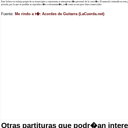
Este fichero es trabajo propio de su transcriptor y representa su interpretaci�n personal de la canci�n. El material contenido en esta
privado, por lo que se prohibe su reproducci�n o retransmisi�n, as� como su uso para fines comerciales.
Fuente:
Me rindo a t�: Acordes de Guitarra (LaCuerda.net)
Otras partituras que podr�an intere