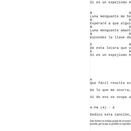
Si es un espejismo e
B                  D
Luna menguante me he
B                  D
Esperaré a que algui
B                  D
Luna menguante amant
B                  D
Escondes la llave de
E                  G
De esta locura que v
E                  A
Si es un espejismo e
A                   
Que fácil resulta ec
                    
De lo que me ocurra,
                    
Si de eso se ocupa u
A-Fm (4) - A

Este fichero es trabajo propio de su trans
privado, por lo que se prohibe su reprod