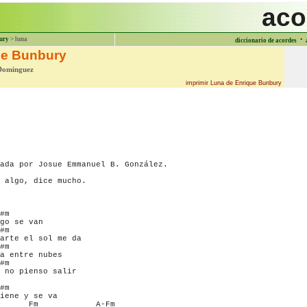
aco
·
ury
> luna
diccionario de acordes
ue Bunbury
Dominguez
imprimir Luna de Enrique Bunbury
ada por Josue Emmanuel B. González.

 algo, dice mucho.

#m      

go se van

#m      

arte el sol me da

#m      

a entre nubes

#m      

 no pienso salir

#m

iene y se va 

      Fm            A-Fm                  
