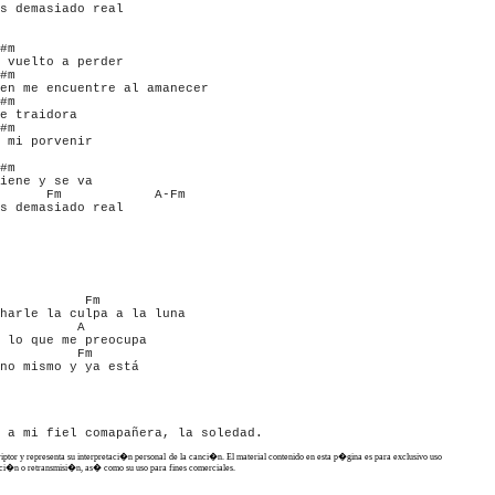
s demasiado real

#m      

 vuelto a perder

#m      

en me encuentre al amanecer

#m      

e traidora

#m      

 mi porvenir

#m

iene y se va 

      Fm            A-Fm                  

s demasiado real

           Fm

harle la culpa a la luna 

          A

 lo que me preocupa

          Fm

no mismo y ya está

criptor y representa su interpretaci�n personal de la canci�n. El material contenido en esta p�gina es para exclusivo uso
ucci�n o retransmisi�n, as� como su uso para fines comerciales.