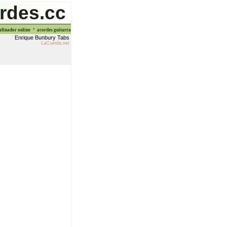
rdes.cc
·
afinador online
acordes guitarra
Enrique Bunbury Tabs
LaCuerda.net