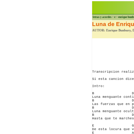
letras y acordes
>
e
>
enrique bunb
Luna de Enriq
AUTOR: Enrique Bunbury, 
Transcripcion realiz
Si esta cancion dice
Intro:

B                  D
Luna menguante conti
B                  D
Las fuerzas que en p
B                  D
Luna menguante ocult
B                  D
Hasta que te marches
E                  G
De esta locura que v
E                  A