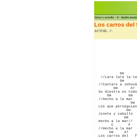
letras y acordes
>
d
>
danilo mont
Los carros del
AUTOR: -?-
            Dm      
   //Lara lara la-la
            Dm      
  //Cantare a Jehová
         Dm      A7 
  Su diestra es todo
      Dm        Gm

  //Hecho a la mar

                 Dm

  Los que perseguian

               Gm

  Jinete y caballo

              Dm

  Hecho a la mar//

        C       F

  //Hecho a la mar

       Gm     A7    
  Los carros del   f