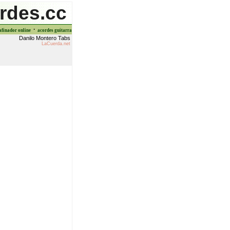
rdes.cc
·
afinador online
acordes guitarra
Danilo Montero Tabs
LaCuerda.net