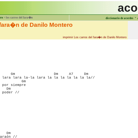
aco
·
ero
> los carros del fara�n
diccionario de acordes
 fara�n de Danilo Montero
imprimir Los carros del fara�n de Danilo Montero
     Gm                  Dm     A7     Dm

 lara lara la-la lara la la la la la la la//

          Gm

 por siempre

   Dm

 poder //

   Dm

araón //
