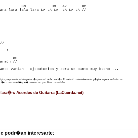
          Gm            Dm   A7       Dm

ara lara lala lara LA LA LA  LA LA LA //

//

   F

      Dm

araón //

anto varian   ejecutenlos y sera un canto muy bueno ...

criptor y representa su interpretaci�n personal de la canci�n. El material contenido en esta p�gina es para exclusivo uso
ucci�n o retransmisi�n, as� como su uso para fines comerciales.
 fara�n: Acordes de Guitarra (LaCuerda.net)
ue podr�an interesarte: