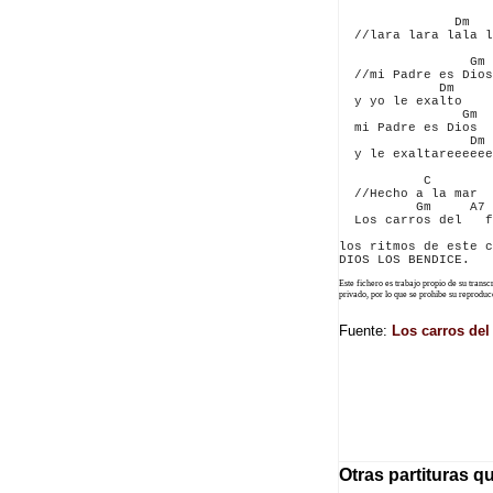
               Dm   
  //lara lara lala l
                 Gm

  //mi Padre es Dios

             Dm

  y yo le exalto

                Gm

  mi Padre es Dios

                 Dm

  y le exaltareeeeee
           C        
  //Hecho a la mar

          Gm     A7 
  Los carros del   f
los ritmos de este c
Este fichero es trabajo propio de su trans
privado, por lo que se prohibe su reprod
Fuente:
Los carros del
Otras partituras q