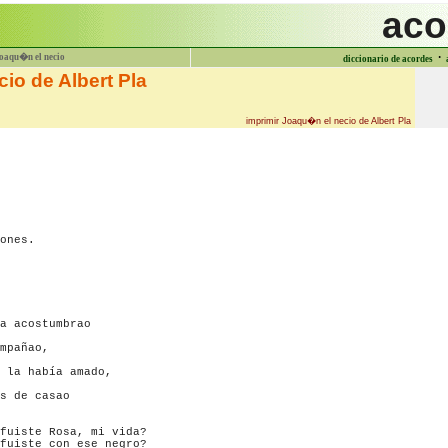
aco
·
oaqu�n el necio
diccionario de acordes
io de Albert Pla
imprimir Joaqu�n el necio de Albert Pla
ones.

a acostumbrao

mpañao,

 la había amado,

s de casao

fuiste Rosa, mi vida?

fuiste con ese negro?
