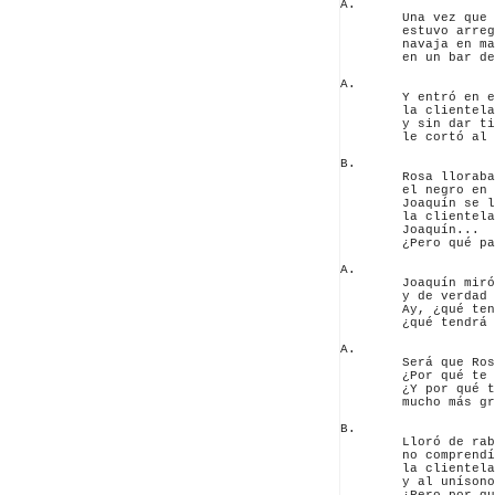
A.

        Una vez que 
        estuvo arreg
        navaja en ma
        en un bar de
A.

        Y entró en e
        la clientela
        y sin dar ti
        le cortó al 
B.

        Rosa lloraba
        el negro en 
        Joaquín se l
        la clientela
        Joaquín...

        ¿Pero qué pa
A.

        Joaquín miró
        y de verdad 
        Ay, ¿qué ten
        ¿qué tendrá 
A.

        Será que Ros
        ¿Por qué te 
        ¿Y por qué t
        mucho más gr
B.

        Lloró de rab
        no comprendí
        la clientela
        y al unísono