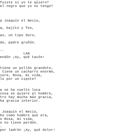
fuiste si yo te quiero?

el negro que yo no tengo?

a Joaquín el Necio,

a, bajito y feo,

as, un tipo duro,

do, padre gruñón.

..

           LAm

endón ¡Ay, qué tacón!

tiene un pollón grandote,

 tiene un cacharro enorme,

iere, Rosa, mi vida,

lo por un cipote?

a se ha vuelto loca

cosa se quiere al hombre,

tro hay mucha más gracia,

ha gracia interior.

 Joaquín el Necio,

ho como hombre que era,

o Rosa, mi vida,

o no tiene perdón.

.

por ladrón ¡Ay, qué dolor!
