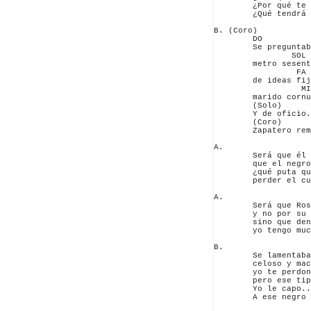
        ¿Por qué te 
        ¿Qué tendrá 
B. (Coro)

        DO

        Se preguntab
                SOL

        metro sesent
                 FA

        de ideas fij
                  MI

        marido cornu
        (Solo)

        Y de oficio.
        (Coro)      
        Zapatero rem
A.

        Será que él 
        que el negro
        ¿qué puta qu
        perder el cu
A.

        Será que Ros
        y no por su 
        sino que den
        yo tengo muc
B.

        Se lamentaba
        celoso y mac
        yo te perdon
        pero ese tip
        Yo le capo..
        A ese negro 