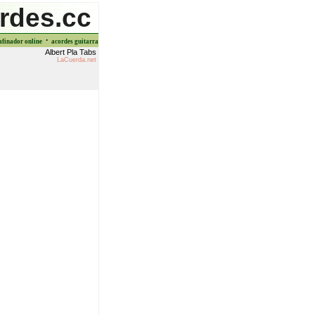
rdes.cc
·
afinador online
acordes guitarra
Albert Pla Tabs
LaCuerda.net