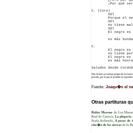
        ¿Pero por qu
        ¡Por qué ser
C. (Coro)

        SOl         
        Porque el ne
        SOl         
        no tiene mal
        SOl         
        El negro es 
                    
        es más bonda
C.

        El negro es 
        no tiene per
        El negro es 
        es más honra
Este fichero es trabajo propio de su trans
privado, por lo que se prohibe su reprod
Fuente:
Joaqu�n el nec
Otras partituras q
Rubia Moreno
de Los Manse
Real de Catorce
,
La plegaria 
Jirafa Ardiendo
,
A pesar de 
rinc�n de las sierras
de la R