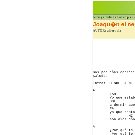
letras y acordes
>
a
>
albert pla
> j
Joaqu�n el nec
AUTOR: albert pla
Dos pequeñas correci
Saludos

Intro: DO SOL FA MI

A.

        LAm

        Yo que estab
        SOL

        a dormir aco
        FA

        yo que tanto
                 MI

        son diez año
A.

        ¿Por qué te 
        ¿Por qué te 