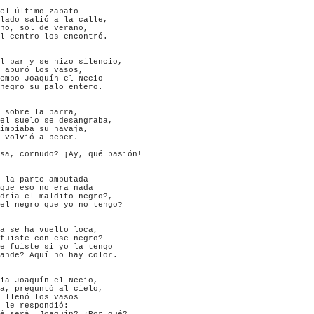
el último zapato

lado salió a la calle,

no, sol de verano,

l centro los encontró.

l bar y se hizo silencio,

 apuró los vasos,

empo Joaquín el Necio

negro su palo entero.

 sobre la barra,

el suelo se desangraba,

impiaba su navaja,

 volvió a beber.

sa, cornudo? ¡Ay, qué pasión!

 la parte amputada

que eso no era nada

dría el maldito negro?,

el negro que yo no tengo?

a se ha vuelto loca,

fuiste con ese negro?

e fuiste si yo la tengo

ande? Aquí no hay color.

ia Joaquín el Necio,

a, preguntó al cielo,

 llenó los vasos

 le respondió:
