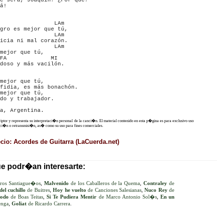
é será, Joaquín? ¿Por qué?

á!

                LAm

gro es mejor que tú,

                LAm

icia ni mal corazón.

                LAm

mejor que tú,

FA             MI

doso y más vacilón.

mejor que tú,

fidia, es más bonachón.

mejor que tú,

do y trabajador.

criptor y representa su interpretaci�n personal de la canci�n. El material contenido en esta p�gina es para exclusivo uso
ucci�n o retransmisi�n, as� como su uso para fines comerciales.
io: Acordes de Guitarra (LaCuerda.net)
ue podr�an interesarte:
ros Santiague�os
,
Malvenido
de los Caballeros de la Quema
,
Contraley
de
del cuchillo
de Buitres
,
Hoy he vuelto
de Canciones Salesianas
,
Nuco Rey
de
todo
de Boas Teitas
,
Si Te Pudiera Mentir
de Marco Antonio Sol�s
,
En un
enga
,
Goliat
de Ricardo Carrera
.