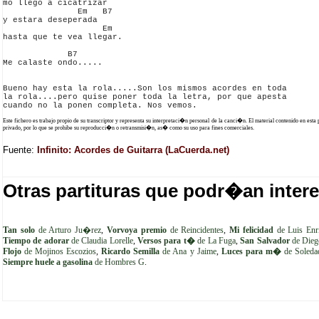
mo llego a cicatrizar

               Em   B7

y estara deseperada

                    Em

hasta que te vea llegar.

             B7

Me calaste ondo.....

Bueno hay esta la rola.....Son los mismos acordes en toda 

la rola....pero quise poner toda la letra, por que apesta 

Este fichero es trabajo propio de su transcriptor y representa su interpretaci�n personal de la canci�n. El material contenido en esta
privado, por lo que se prohibe su reproducci�n o retransmisi�n, as� como su uso para fines comerciales.
Fuente:
Infinito: Acordes de Guitarra (LaCuerda.net)
Otras partituras que podr�an intere
Tan solo
de Arturo Ju�rez
,
Vorvoya premio
de Reincidentes
,
Mi felicidad
de Luis Enr
Tiempo de adorar
de Claudia Lorelle
,
Versos para t�
de La Fuga
,
San Salvador
de Dieg
Flojo
de Mojinos Escozios
,
Ricardo Semilla
de Ana y Jaime
,
Luces para m�
de Soledad
Siempre huele a gasolina
de Hombres G
.