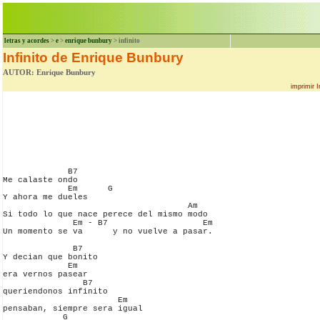
letras y acordes
>
e
>
enrique bunbury
> infinito
Infinito de Enrique Bunbury
AUTOR: Enrique Bunbury
imprimir 
             B7

Me calaste ondo

             Em      G

Y ahora me dueles

                                     Am

Si todo lo que nace perece del mismo modo

              Em - B7                   Em

Un momento se va      y no vuelve a pasar.

              B7

Y decian que bonito

             Em

era vernos pasear

                B7

queriendonos infinito

                       Em

pensaban, siempre sera igual

            G
