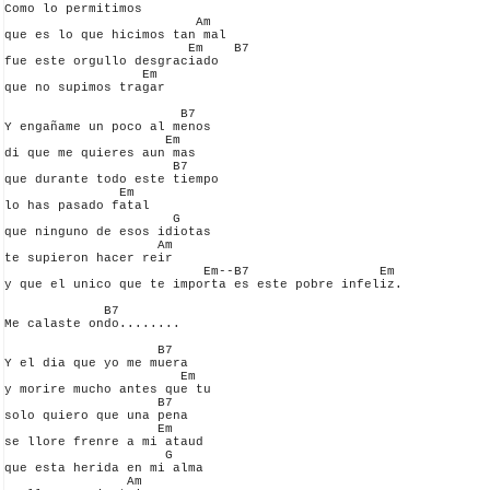
Como lo permitimos

                         Am

que es lo que hicimos tan mal

                        Em    B7

fue este orgullo desgraciado

                  Em

que no supimos tragar

                       B7

Y engañame un poco al menos

                     Em

di que me quieres aun mas

                      B7

que durante todo este tiempo

               Em

lo has pasado fatal

                      G

que ninguno de esos idiotas

                    Am

te supieron hacer reir

                          Em--B7                 Em

y que el unico que te importa es este pobre infeliz.

             B7

Me calaste ondo........

                    B7

Y el dia que yo me muera

                       Em

y morire mucho antes que tu

                    B7

solo quiero que una pena

                    Em

se llore frenre a mi ataud

                     G

que esta herida en mi alma

                Am
