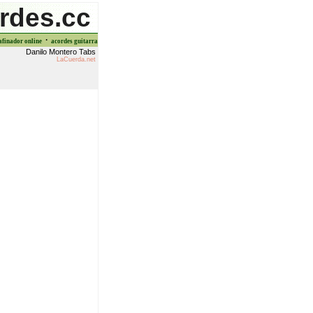
rdes.cc
·
afinador online
acordes guitarra
Danilo Montero Tabs
LaCuerda.net