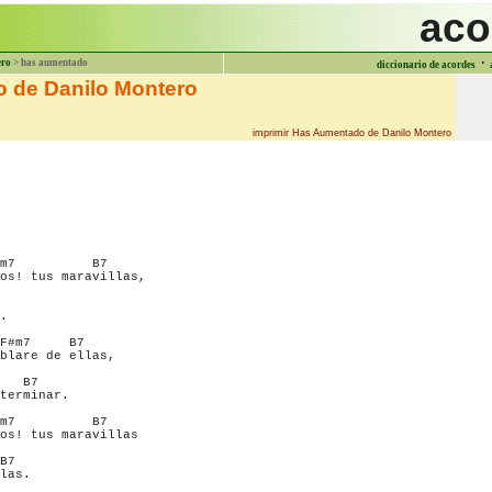
aco
·
ero
> has aumentado
diccionario de acordes
 de Danilo Montero
imprimir Has Aumentado de Danilo Montero
m7          B7      

os! tus maravillas, 

.

F#m7     B7      

blare de ellas, 

   B7

terminar.

m7          B7       

os! tus maravillas 

B7

las.
