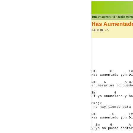
letras y acordes
>
d
>
danilo mont
Has Aumentado
AUTOR: -?-
Em       G        F#
Has aumentado ¡oh Di
Em    G         A B7

enumerarlas no puedo
Em         G        
Si yo anunciare y ha
Cmaj7               
 no hay tiempo para 
Em        G       F#
Has aumentado ¡oh Di
  Em     G        A 
y ya no puedo contar