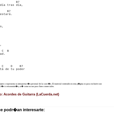
         B7      

día tras día, 

    B7

estará.

        

s, 

 

        

, 

 C  B

ad.

         

 

 C    D    B7

tá de tu poder

criptor y representa su interpretaci�n personal de la canci�n. El material contenido en esta p�gina es para exclusivo uso
ucci�n o retransmisi�n, as� como su uso para fines comerciales.
: Acordes de Guitarra (LaCuerda.net)
ue podr�an interesarte: