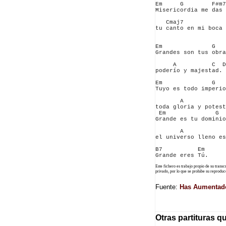
Em     G        F#m7
Misericordia me das 
   Cmaj7            
tu canto en mi boca 
Em              G   
Grandes son tus obra
     A          C  D
poderío y majestad.

Em              G   
Tuyo es todo imperio
       A            
toda gloria y potest
 Em              G  
Grande es tu dominio
       A            
el universo lleno es
B7          Em

Este fichero es trabajo propio de su trans
privado, por lo que se prohibe su reprod
Fuente:
Has Aumentado
Otras partituras q