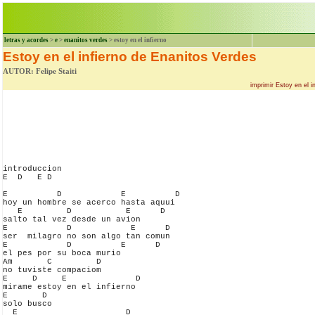
letras y acordes
>
e
>
enanitos verdes
> estoy en el infierno
Estoy en el infierno de Enanitos Verdes
AUTOR: Felipe Staiti
imprimir Estoy en el i
introduccion

E  D   E D

E          D            E          D

hoy un hombre se acerco hasta aquui

   E         D           E      D

salto tal vez desde un avion

E            D            E      D

ser  milagro no son algo tan comun

E            D          E      D

el pes por su boca murio

Am       C         D

no tuviste compaciom

E     D     E              D 

mirame estoy en el infierno

E       D

solo busco

  E                      D
