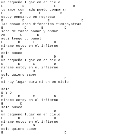
un pequeño lugar en en cielo

E         D              E        D

tu amor con nada puedo comparar

E        D        E         D

estoy pensando en regresar 

E         D           E               D

las cosas eran diferentes tiempo,atras

E          D       E          D

sera de tanto andar y andar

Am       C       D

aqui tengo tu puñal

E       D      E         D

mirame estoy en el infierno

E        D

solo busco

E                        D

un pequeño lugar en en cielo

E       D      E         D

mirame estoy en el infierno

E              D

solo quiero saber

E                             D

si hay lugar para mi en en cielo

solo

E Y D

E       D      E         D

mirame estoy en el infierno

E        D

solo busco

E                        D

un pequeño lugar en en cielo

E       D      E         D

mirame estoy en el infierno

E              D

solo quiero saber

E                             D
