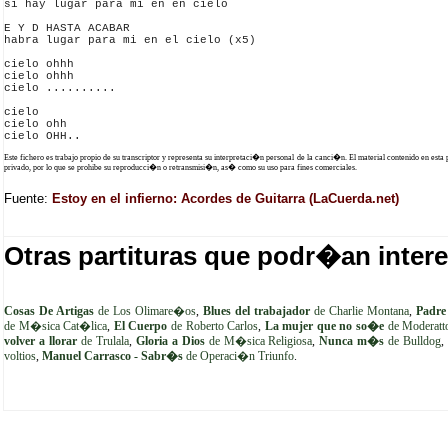
si hay lugar para mi en en cielo

E Y D HASTA ACABAR

habra lugar para mi en el cielo (x5)

cielo ohhh

cielo ohhh

cielo ..........

cielo 

cielo ohh

Este fichero es trabajo propio de su transcriptor y representa su interpretaci�n personal de la canci�n. El material contenido en esta
privado, por lo que se prohibe su reproducci�n o retransmisi�n, as� como su uso para fines comerciales.
Fuente:
Estoy en el infierno: Acordes de Guitarra (LaCuerda.net)
Otras partituras que podr�an intere
Cosas De Artigas
de Los Olimare�os
,
Blues del trabajador
de Charlie Montana
,
Padre
de M�sica Cat�lica
,
El Cuerpo
de Roberto Carlos
,
La mujer que no so�e
de Moderatt
volver a llorar
de Trulala
,
Gloria a Dios
de M�sica Religiosa
,
Nunca m�s
de Bulldog
voltios
,
Manuel Carrasco - Sabr�s
de Operaci�n Triunfo
.