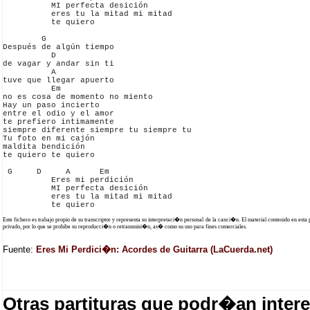
          MI perfecta desición

          eres tu la mitad mi mitad 

          te quiero

        G

Después de algún tiempo

          D

de vagar y andar sin ti

          A

tuve que llegar apuerto

          Em

no es cosa de momento no miento

Hay un paso incierto

entre el odio y el amor

te prefiero intimamente

siempre diferente siempre tu siempre tu

Tu foto en mi cajón 

maldita bendición

te quiero te quiero

 G     D     A      Em

          Eres mi perdición

          MI perfecta desición

          eres tu la mitad mi mitad

Este fichero es trabajo propio de su transcriptor y representa su interpretaci�n personal de la canci�n. El material contenido en esta
privado, por lo que se prohibe su reproducci�n o retransmisi�n, as� como su uso para fines comerciales.
Fuente:
Eres Mi Perdici�n: Acordes de Guitarra (LaCuerda.net)
Otras partituras que podr�an intere