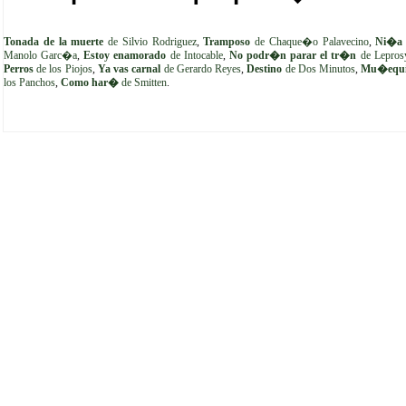
Tonada de la muerte
de Silvio Rodriguez
,
Tramposo
de Chaque�o Palavecino
,
Ni�a 
Manolo Garc�a
,
Estoy enamorado
de Intocable
,
No podr�n parar el tr�n
de Lepros
Perros
de los Piojos
,
Ya vas carnal
de Gerardo Reyes
,
Destino
de Dos Minutos
,
Mu�equit
los Panchos
,
Como har�
de Smitten
.