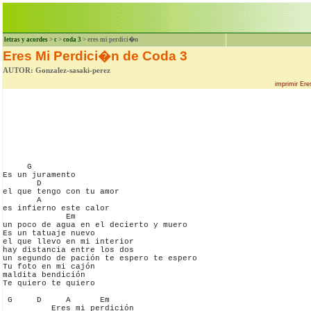
letras y acordes
>
c
>
coda 3
> eres mi perdici�n
Eres Mi Perdici�n de Coda 3
AUTOR: Gonzalez-sasaki-perez
imprimir Er
     G

Es un juramento

       D

el que tengo con tu amor

       A

es infierno este calor

             Em

un poco de agua en el decierto y muero

Es un tatuaje nuevo

el que llevo en mi interior

hay distancia entre los dos

un segundo de pación te espero te espero

Tu foto en mi cajón

maldita bendición

Te quiero te quiero

 G     D     A      Em

          Eres mi perdición
