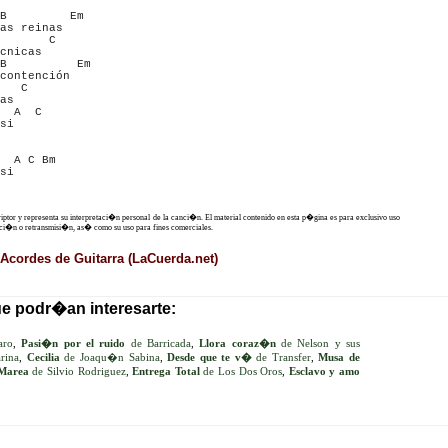
B         Em

as reinas

       C

cnicas

B          Em

contención

   C

as

  A  C

si

  A C Bm

si

criptor y representa su interpretaci�n personal de la canci�n. El material contenido en esta p�gina es para exclusivo uso
ucci�n o retransmisi�n, as� como su uso para fines comerciales.
Acordes de Guitarra (LaCuerda.net)
ue podr�an interesarte:
aro
,
Pasi�n por el ruido
de Barricada
,
Llora coraz�n
de Nelson y sus
rina
,
Cecilia
de Joaqu�n Sabina
,
Desde que te v�
de Transfer
,
Musa de
Marea
de Silvio Rodriguez
,
Entrega Total
de Los Dos Oros
,
Esclavo y amo