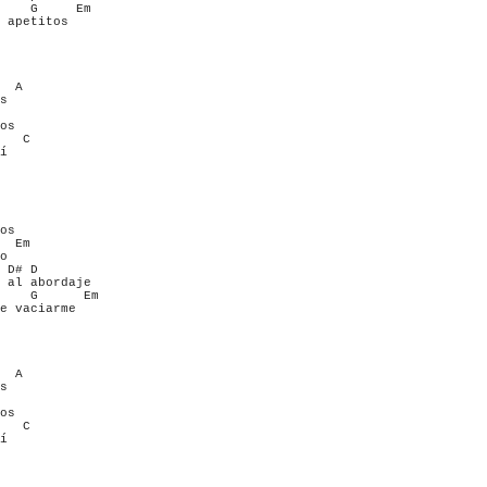
    G     Em

 apetitos

  A

s

os

   C

í

os

  Em

o

 D# D

 al abordaje

    G      Em

e vaciarme

  A

s

os

   C

í
