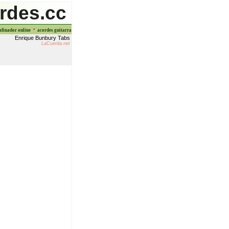
rdes.cc
·
afinador online
acordes guitarra
Enrique Bunbury Tabs
LaCuerda.net