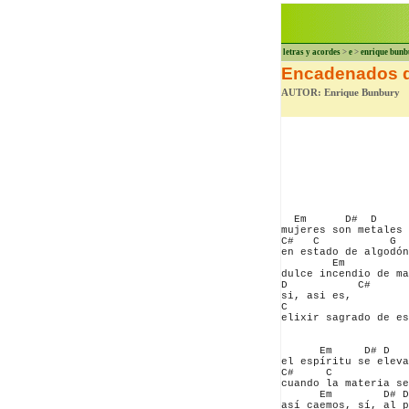
letras y acordes
>
e
>
enrique bunb
Encadenados d
AUTOR: Enrique Bunbury
  Em      D#  D

mujeres son metales

C#   C           G  
en estado de algodón

        Em          
dulce incendio de ma
D           C#

si, asi es,

C                   
elixir sagrado de es
      Em     D# D

el espíritu se eleva

C#     C            
cuando la materia se
      Em        D# D

así caemos, sí, al p