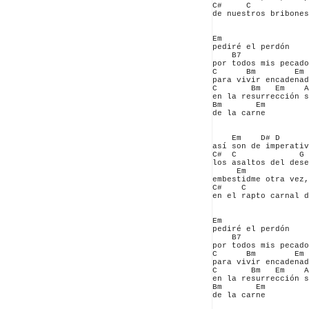
C#     C            
de nuestros bribones
Em

pediré el perdón

    B7              
por todos mis pecado
C      Bm        Em

para vivir encadenad
C       Bm   Em    A
en la resurrección s
Bm       Em

de la carne

    Em    D# D

así son de imperativ
C#  C             G 
los asaltos del dese
     Em             
embestidme otra vez,
C#    C             
en el rapto carnal d
Em

pediré el perdón

    B7              
por todos mis pecado
C      Bm        Em

para vivir encadenad
C       Bm   Em    A
en la resurrección s
Bm       Em

de la carne
