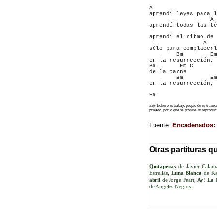
A                   
aprendí leyes para l
                  A 
aprendí todas las té
                    
aprendí el ritmo de 
                A   
sólo para complacerl
        Bm        Em
en la resurrección, 
Bm       Em C

de la carne

        Bm        Em
en la resurrección, 
Este fichero es trabajo propio de su trans
privado, por lo que se prohibe su reprod
Fuente:
Encadenados: 
Otras partituras q
Quitapenas
de Javier Calam
Estrellas
,
Luna Blanca
de Ka
abril
de Jorge Peart
,
Ay! La 
de Angeles Negros
.