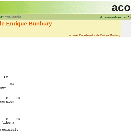
aco
·
ury
> encadenados
diccionario de acordes
e Enrique Bunbury
imprimir Encadenados de Enrique Bunbury
  Em

     D#

mey,

   G    Em

corpión

   G    Em

 libera

recipicio
