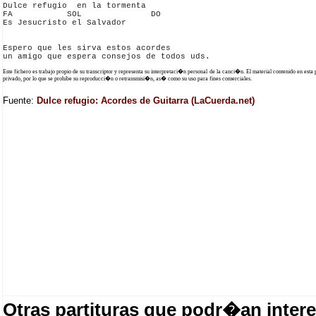
Dulce refugio  en la tormenta 

FA           SOL              DO

Es Jesucristo el Salvador

Espero que les sirva estos acordes 

Este fichero es trabajo propio de su transcriptor y representa su interpretaci�n personal de la canci�n. El material contenido en esta
privado, por lo que se prohibe su reproducci�n o retransmisi�n, as� como su uso para fines comerciales.
Fuente:
Dulce refugio: Acordes de Guitarra (LaCuerda.net)
Otras partituras que podr�an intere