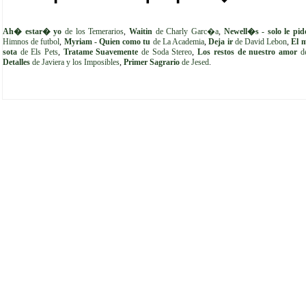
Ah� estar� yo
de los Temerarios
,
Waitin
de Charly Garc�a
,
Newell�s - solo le pid
Himnos de futbol
,
Myriam - Quien como tu
de La Academia
,
Deja ir
de David Lebon
,
El 
sota
de Els Pets
,
Tratame Suavemente
de Soda Stereo
,
Los restos de nuestro amor
de
Detalles
de Javiera y los Imposibles
,
Primer Sagrario
de Jesed
.