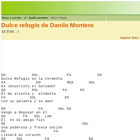
letras y acordes
>
d
>
danilo montero
> dulce refugio
Dulce refugio de Danilo Montero
AUTOR: -?-
imprimir Dulce
DO            SOL             FA            DO

Dulce Refugio en la tormenta 

FA              DO            REm       SOL

Es Jesucristo el Salvador 

DO            SOL           FA      DO

Él me alienta y  alimenta 

FA           SOL             DO 

Con su palabra y su amor 

DO               FA       SOL DO

Vengo a Reposar en él 

DO        FA   SOL  LAm

Él  es mi amigo fiel 

RE                                   SOL

Una poderosa y fresca unción 

DO                      FA

Llenará mi corazón 

DO     SOL          FA                  DO
