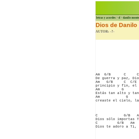
letras y acordes
>
d
>
danilo mont
Dios de Danilo
AUTOR: -?-
Am  G/B      C     C
De guerra y paz, Dio
Am   G/B     C  C/E 
principio y fin, el 
Am          G       
Estás tan alto y tan
Am            G     
creaste el cielo, la
C            G/B   A
Dios sólo importas T
C         G/B   Am  
Dios te adoro a Ti, 