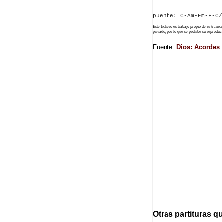
Este fichero es trabajo propio de su trans
privado, por lo que se prohibe su reprod
Fuente:
Dios: Acordes 
Otras partituras q