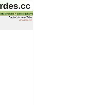
rdes.cc
·
afinador online
acordes guitarra
Danilo Montero Tabs
LaCuerda.net