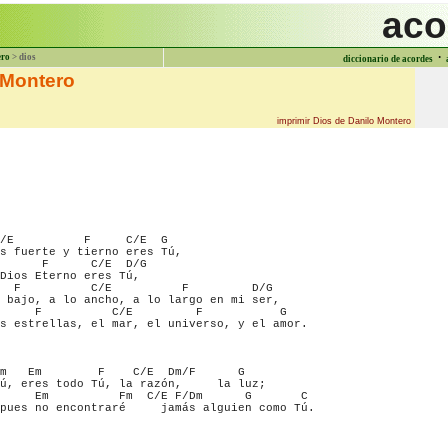
aco
·
ero
> dios
diccionario de acordes
 Montero
imprimir Dios de Danilo Montero
/E          F     C/E  G

s fuerte y tierno eres Tú,

      F      C/E  D/G

Dios Eterno eres Tú,

  F          C/E          F         D/G

 bajo, a lo ancho, a lo largo en mi ser,

     F          C/E         F           G

s estrellas, el mar, el universo, y el amor.

m   Em        F    C/E  Dm/F      G

ú, eres todo Tú, la razón,     la luz;

     Em          Fm  C/E F/Dm      G       C

pues no encontraré     jamás alguien como Tú.
