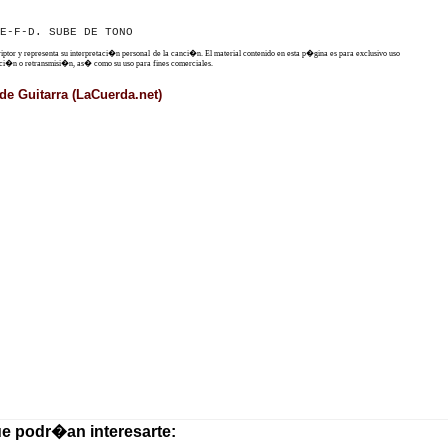
criptor y representa su interpretaci�n personal de la canci�n. El material contenido en esta p�gina es para exclusivo uso
ucci�n o retransmisi�n, as� como su uso para fines comerciales.
de Guitarra (LaCuerda.net)
ue podr�an interesarte: