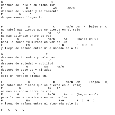
G                           C

después del cielo en plena luz

F             G              Am      Am/G

después del viento y la tormenta 

F         G     C

de que manera llegas tu

F              G             C      Am/G  Am  -  bajeo en C

no habrá mas tiempo que se pierda en el reloj

F         G               Am   A*

ni mas silencio entre tu voz

F        G          C     Am/G     Am  -  (bajeo en C)

para la noche tu mirada en vez de luz

F             Em                F-G       F  C G  C

y luego de mañana entre mi almohada solo tu

G                        C

después de intentos y palabras

G                          C

después de soledad y multitud 

F             G         Am     Am/G

después de espejos y miradas 

F           G     C      

como un reflejo llegas tu.

F              G             C      Am/G  Am  -  (bajeo E C)

no habrá mas tiempo que se pierda en el reloj

F         G               Am   A*

ni mas silencio entre tu voz

F        G          C     Am/G     Am  -  (bajeo en C)

para la noche tu mirada en vez de luz

F             Em                F-G       F  C  G  C

y luego de mañana entre mi almohada solo tu

F   C   G   C
