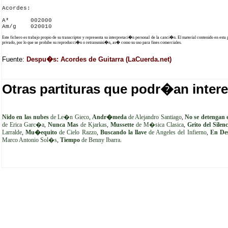
Acordes:

A*      002000

Este fichero es trabajo propio de su transcriptor y representa su interpretaci�n personal de la canci�n. El material contenido en esta
privado, por lo que se prohibe su reproducci�n o retransmisi�n, as� como su uso para fines comerciales.
Fuente:
Despu�s: Acordes de Guitarra (LaCuerda.net)
Otras partituras que podr�an intere
Nido en las nubes
de Le�n Gieco
,
Andr�meda
de Alejandro Santiago
,
No se detengan 
de Erica Garc�a
,
Nunca Mas
de Kjarkas
,
Mussette
de M�sica Clasica
,
Grito del Silenc
Larralde
,
Mu�equito
de Cielo Razzo
,
Buscando la llave
de Angeles del Infierno
,
En Des
Marco Antonio Sol�s
,
Tiempo
de Benny Ibarra
.