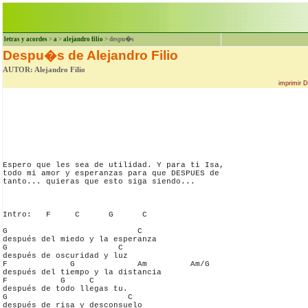
letras y acordes
>
a
>
alejandro filio
> despu�s
Despu�s de Alejandro Filio
AUTOR: Alejandro Filio
imprimir D
Espero que les sea de utilidad. Y para ti Isa,

todo mi amor y esperanzas para que DESPUES de

tanto... quieras que esto siga siendo...

Intro:   F     C      G      C

G                           C

después del miedo y la esperanza

G                       C

después de oscuridad y luz

F             G             Am         Am/G

después del tiempo y la distancia

F           G     C

después de todo llegas tu.

G                         C

después de risa y desconsuelo
