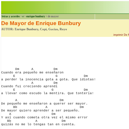
letras y acordes
>
e
>
enrique bunbury
> de mayor
De Mayor de Enrique Bunbury
AUTOR: Enrique Bunbury, Copi, Gacias, Royo
imprimir De 
       Dm      A          Dm             

Cuando era pequeño me enseñaron 

      E                    G             Dm

a perder la inocencia gota a gota. Que idiotas!

               A          Dm      

Cuando fui creciendo aprendí 

      E                  G               Dm

a llevar como escudo la mentira. Que tontería!

       A                     Dm

De pequeño me enseñaron a querer ser mayor. 

      Bb              A                Dm

De mayor quiero aprender a ser pequeño.

    A                    Dm

Y así cuando cometa otra vez el mismo error

   Bb            A            Dm

quizás no me lo tengas tan en cuenta.
