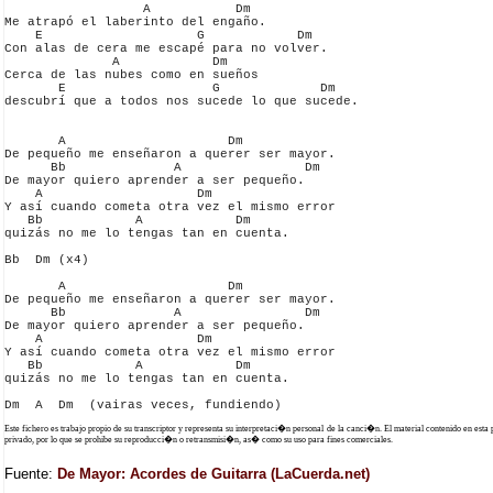
                  A           Dm           

Me atrapó el laberinto del engaño. 

    E                    G            Dm

Con alas de cera me escapé para no volver.

              A            Dm          

Cerca de las nubes como en sueños 

       E                   G             Dm

descubrí que a todos nos sucede lo que sucede.

       A                     Dm

De pequeño me enseñaron a querer ser mayor. 

      Bb              A                Dm

De mayor quiero aprender a ser pequeño.

    A                    Dm

Y así cuando cometa otra vez el mismo error

   Bb            A            Dm

quizás no me lo tengas tan en cuenta.

Bb  Dm (x4)

       A                     Dm

De pequeño me enseñaron a querer ser mayor. 

      Bb              A                Dm

De mayor quiero aprender a ser pequeño.

    A                    Dm

Y así cuando cometa otra vez el mismo error

   Bb            A            Dm

quizás no me lo tengas tan en cuenta.

Este fichero es trabajo propio de su transcriptor y representa su interpretaci�n personal de la canci�n. El material contenido en esta
privado, por lo que se prohibe su reproducci�n o retransmisi�n, as� como su uso para fines comerciales.
Fuente:
De Mayor: Acordes de Guitarra (LaCuerda.net)