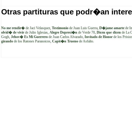
Otras partituras que podr�an intere
No me rendir�
de Jaci Velasquez
,
Testimonio
de Juan Luis Guerra
,
D�jame amarte
de In
olvid� de vivir
de Julio Iglesias
,
Alegre Depresi�n
de Verde 70
,
Dicen que dicen
de La O
Gogh
,
Jehov� Es Mi Guerrero
de Juan Carlos Alvarado
,
Invitado de Honor
de los Prisio
girando
de los Ratones Paranoicos
,
Capit�n Trueno
de Asfalto
.