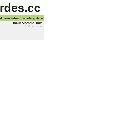
rdes.cc
·
afinador online
acordes guitarra
Danilo Montero Tabs
LaCuerda.net