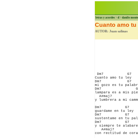
letras y acordes
>
d
>
danilo mont
Cuanto amo tu 
AUTOR: Juan salinas
 Dm7           G7

Cuanto amo tu ley

Dm7            G7

mi gozo es tu palabr
Dm7                G
lampara es a mis pie
  A#maj7            
y lumbrera a mi camm
Dm7           G7

guardame en tu ley

Dm7           G7

sustentame en tu pal
Dm7           G7

y siempre te alabare

   A#maj7           
con rectitud de cora