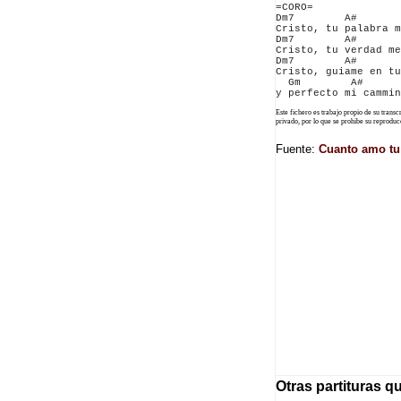
=CORO=

Dm7        A#       
Cristo, tu palabra m
Dm7        A#       
Cristo, tu verdad me
Dm7        A#       
Cristo, guiame en tu
  Gm        A#      
Este fichero es trabajo propio de su trans
privado, por lo que se prohibe su reprod
Fuente:
Cuanto amo tu 
Otras partituras q