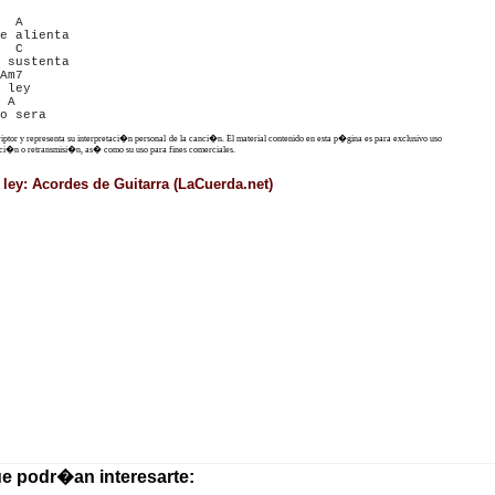
  A

e alienta 

  C

 sustenta

Am7

 ley 

 A

criptor y representa su interpretaci�n personal de la canci�n. El material contenido en esta p�gina es para exclusivo uso
ucci�n o retransmisi�n, as� como su uso para fines comerciales.
ley: Acordes de Guitarra (LaCuerda.net)
ue podr�an interesarte: