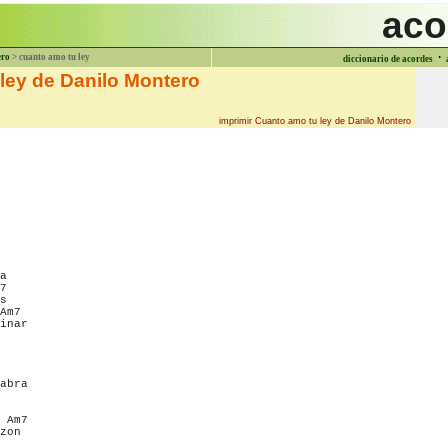
aco
·
ero
> cuanto amo tu ley
diccionario de acordes
ley de Danilo Montero
imprimir Cuanto amo tu ley de Danilo Montero
a

7

s

Am7

inar

abra

 Am7

zon
