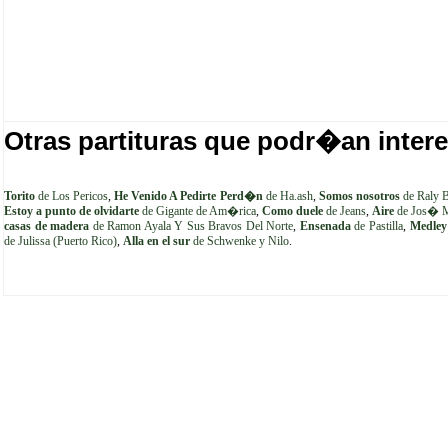
Otras partituras que podr�an intere
Torito
de Los Pericos
,
He Venido A Pedirte Perd�n
de Ha.ash
,
Somos nosotros
de Raly B
Estoy a punto de olvidarte
de Gigante de Am�rica
,
Como duele
de Jeans
,
Aire
de Jos� 
casas de madera
de Ramon Ayala Y Sus Bravos Del Norte
,
Ensenada
de Pastilla
,
Medley
de Julissa (Puerto Rico)
,
Alla en el sur
de Schwenke y Nilo
.