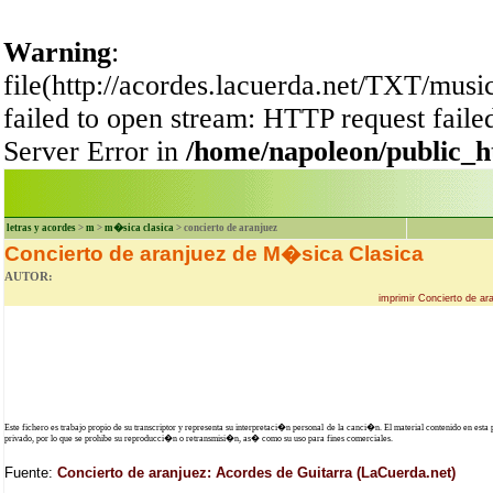
Warning
:
file(http://acordes.lacuerda.net/TXT/musi
failed to open stream: HTTP request fail
Server Error in
/home/napoleon/public_h
letras y acordes
>
m
>
m�sica clasica
> concierto de aranjuez
Concierto de aranjuez de M�sica Clasica
AUTOR:
imprimir Concierto de a
Este fichero es trabajo propio de su transcriptor y representa su interpretaci�n personal de la canci�n. El material contenido en esta
privado, por lo que se prohibe su reproducci�n o retransmisi�n, as� como su uso para fines comerciales.
Fuente:
Concierto de aranjuez: Acordes de Guitarra (LaCuerda.net)