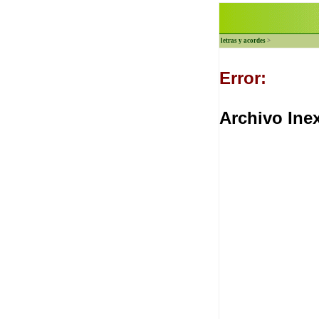
letras y acordes
>
Error:
Archivo Inex