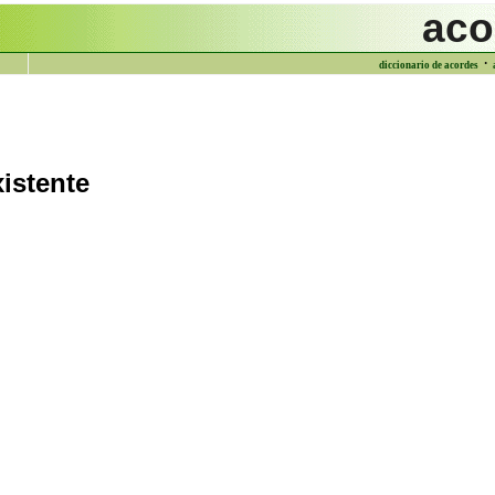
aco
·
diccionario de acordes
istente