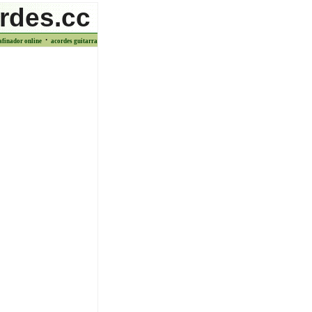
rdes.cc
·
afinador online
acordes guitarra