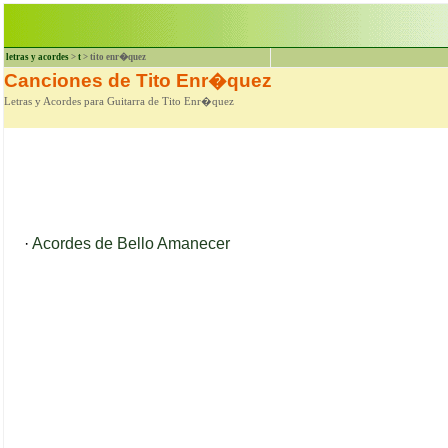
letras y acordes
>
t
> tito enr�quez
Canciones de Tito Enr�quez
Letras y Acordes para Guitarra de Tito Enr�quez
·
Acordes de Bello Amanecer