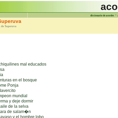
aco
·
diccionario de acordes
Superuva
a de Superuva
chiquilines mal educados
osa
ia
nturas en el bosque
ome Ponja
avercito
mpeon mundial
rma y deje dormir
aile de la selva
cara de salam�n
payaso y el hombre lobo