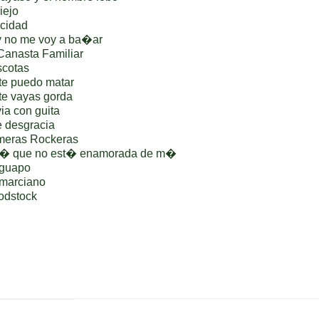
iejo
icidad
 no me voy a ba�ar
Canasta Familiar
scotas
te puedo matar
te vayas gorda
ia con guita
 desgracia
meras Rockeras
r� que no est� enamorada de m�
 guapo
marciano
odstock