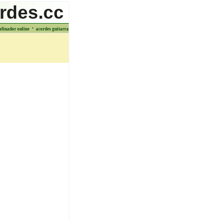
rdes.cc
·
afinador online
acordes guitarra